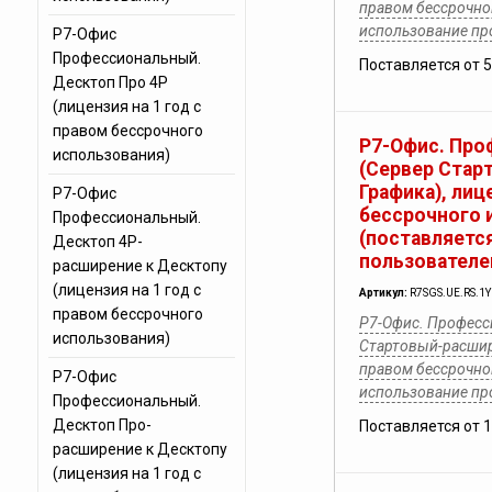
правом бессрочног
использование п
Р7-Офис
Профессиональный.
Поставляется от 
Десктоп Про 4Р
(лицензия на 1 год с
правом бессрочного
Р7-Офис. Про
использования)
(Сервер Стар
Графика), лиц
Р7-Офис
бессрочного 
Профессиональный.
(поставляется
Десктоп 4Р-
пользователе
расширение к Десктопу
(лицензия на 1 год с
Артикул:
R7SGS.UE.RS.1
правом бессрочного
Р7-Офис. Професс
использования)
Стартовый-расшир
правом бессрочног
Р7-Офис
использование п
Профессиональный.
Десктоп Про-
Поставляется от 
расширение к Десктопу
(лицензия на 1 год с