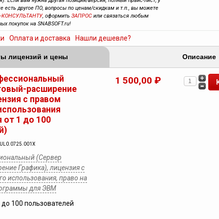
). Если вам нужна другая позиция/версия, полный прайс-лист, у
ке есть другое ПО, вопросы по ценам/скидкам и т.п., вы можете
-КОНСУЛЬТАНТУ
, оформить
ЗАПРОС
или связаться любым
ных покупок на SNABSOFT.ru!
ки
Оплата и доставка
Нашли дешевле?
ы лицензий и цены
Описание
фессиональный
1 500,00 ₽
товый-расширение
ензия с правом
использования
 от 1 до 100
й)
YUL0.0725.001X
иональный (Сервер
ение Графика), лицензия с
о использования, право на
рограммы для ЭВМ
1 до 100 пользователей