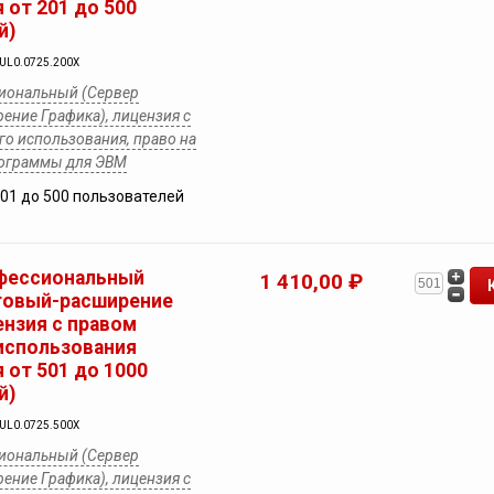
 от 201 до 500
й)
YUL0.0725.200X
иональный (Сервер
ение Графика), лицензия с
о использования, право на
рограммы для ЭВМ
201 до 500 пользователей
фессиональный
1 410,00 ₽
товый-расширение
ензия с правом
использования
 от 501 до 1000
й)
YUL0.0725.500X
иональный (Сервер
ение Графика), лицензия с