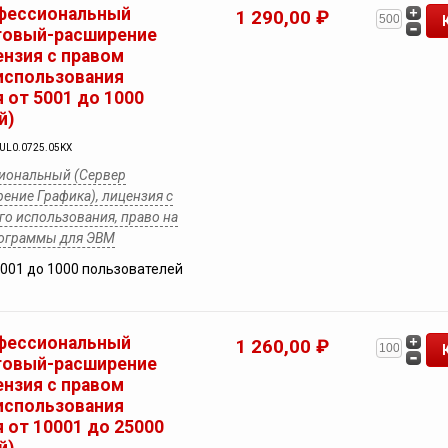
фессиональный
1 290,00 ₽
товый-расширение
ензия с правом
использования
 от 5001 до 1000
й)
YUL0.0725.05KX
иональный (Сервер
ение Графика), лицензия с
о использования, право на
рограммы для ЭВМ
5001 до 1000 пользователей
фессиональный
1 260,00 ₽
товый-расширение
ензия с правом
использования
 от 10001 до 25000