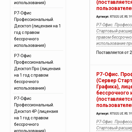
(поставляется
использования)
пользователе
Р7-Офис
Артикул:
R7SGS.UE.RS.1
Профессиональный.
Р7-Офис. Професс
Десктоп (лицензия на 1
Стартовый-расшир
год с правом
правом бессрочног
бессрочного
использование п
использования)
Поставляется от 
Р7-Офис
Профессиональный.
Десктоп Про (лицензия
Р7-Офис. Про
на 1 год с правом
(Сервер Стар
бессрочного
Графика), лиц
использования)
бессрочного 
Р7-Офис
(поставляется
пользователе
Профессиональный.
Десктоп 4Р (лицензия
Артикул:
R7SGS.UE.RS.1
на 1 год с правом
Р7-Офис. Професс
бессрочного
Стартовый-расшир
использования)