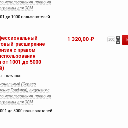
о использования, право на
рограммы для ЭВМ
501 до 1000 пользователей
фессиональный
1 320,00 ₽
товый-расширение
ензия с правом
использования
 от 1001 до 5000
й)
YUL0.0725.01KX
иональный (Сервер
ение Графика), лицензия с
о использования, право на
рограммы для ЭВМ
1001 до 5000 пользователей