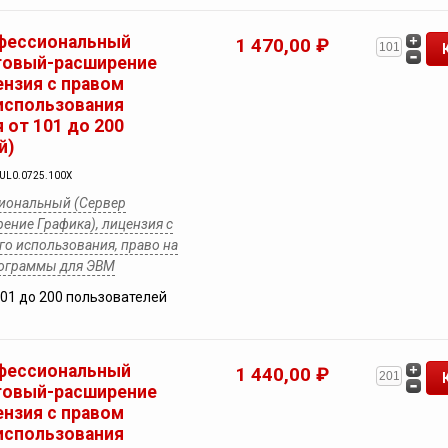
фессиональный
1 470,00 ₽
товый-расширение
ензия с правом
использования
 от 101 до 200
й)
YUL0.0725.100X
иональный (Сервер
ение Графика), лицензия с
о использования, право на
рограммы для ЭВМ
101 до 200 пользователей
фессиональный
1 440,00 ₽
товый-расширение
ензия с правом
использования