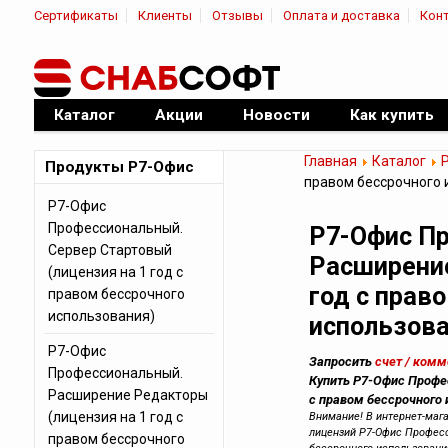
Сертификаты
Клиенты
Отзывы
Оплата и доставка
Кон
|
Официальный дилер ПО
Каталог
Акции
Новости
Как купить
Главная
Каталог
Продукты Р7-Офис
правом бессрочного 
Р7-Офис
Профессиональный.
Р7-Офис П
Сервер Стартовый
Расширение
(лицензия на 1 год с
год с прав
правом бессрочного
использования)
использова
Р7-Офис
Запросить
счет / ком
Профессиональный.
Купить Р7-Офис Профе
Расширение Редакторы
с правом бессрочного 
(лицензия на 1 год с
Внимание! В интернет-маг
лицензий Р7-Офис Професс
правом бессрочного