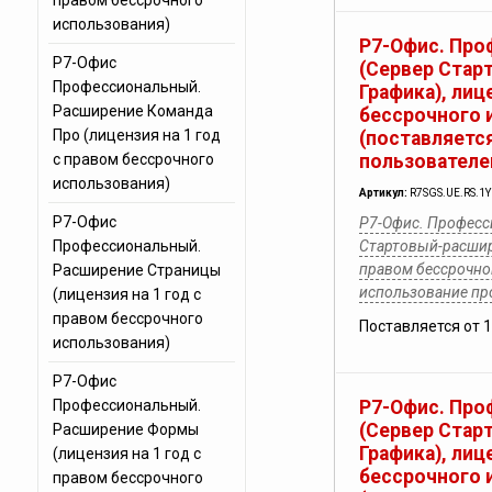
правом бессрочного
использования)
Р7-Офис. Про
Р7-Офис
(Сервер Стар
Профессиональный.
Графика), лиц
Расширение Команда
бессрочного 
Про (лицензия на 1 год
(поставляется
с правом бессрочного
пользователе
использования)
Артикул:
R7SGS.UE.RS.1
Р7-Офис
Р7-Офис. Професс
Профессиональный.
Стартовый-расшир
правом бессрочног
Расширение Страницы
использование п
(лицензия на 1 год с
правом бессрочного
Поставляется от 
использования)
Р7-Офис
Профессиональный.
Р7-Офис. Про
(Сервер Стар
Расширение Формы
Графика), лиц
(лицензия на 1 год с
бессрочного 
правом бессрочного