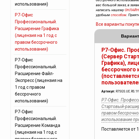
бессрочного использования
использования)
вас большой заказ, в заяв
написать нашему
ОНЛАЙН
Р7-Офис
удобным
способом
. Прият
Профессиональный.
Все варианты покуп
Расширение Графика
(лицензия на 1 год с
Вариант
правом бессрочного
использования)
Р7-Офис. Про
(Сервер Стар
Р7-Офис
Графика), лиц
Профессиональный.
бессрочного 
Расширение Файл-
(поставляется
Экспресс (лицензия на
пользователе
1 год с правом
Артикул:
R7SGS.UE.RS.1
бессрочного
Р7-Офис. Професс
использования)
Стартовый-расшир
Р7-Офис
правом бессрочног
Профессиональный.
использование п
Расширение Команда
Поставляется от 
(лицензия на 1 год с