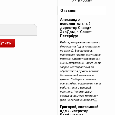
"Р7" в России.
Отзывы
Александр,
исполнительный
директор Сканди
ЭкоДом, г. Санкт-
Петербург
Ребята, которые не застряли в
бюрократии (одни из немногих
на рынке). Все процессы
происходят просто, интуитивно
понятно, автоматизированно и
очень оперативно. Также, если
запрос нестандартный, то
обработают в ручном режиме
без излишней волокиты и
рутины. В общем компания
очень гибкая и лояльная, как в
работе, так и в ценовой
политике. Рекомендуем,
сотрудничаем уже много лет
(уже не вспомню сколько))).
Григорий, системный
администратор