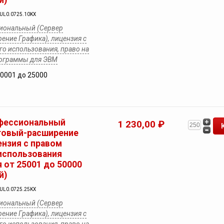
й)
YUL0.0725.10KX
иональный (Сервер
ение Графика), лицензия с
о использования, право на
рограммы для ЭВМ
10001 до 25000
фессиональный
1 230,00 ₽
товый-расширение
ензия с правом
использования
 от 25001 до 50000
й)
YUL0.0725.25KX
иональный (Сервер
ение Графика), лицензия с