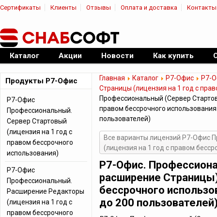
Сертификаты
Клиенты
Отзывы
Оплата и доставка
Контакты
|
Официальный дилер ПО
Каталог
Акции
Новости
Как купить
Главная
Каталог
Р7-Офис
Р7-О
Продукты Р7-Офис
Страницы (лицензия на 1 год с пра
Профессиональный (Сервер Стартов
Р7-Офис
правом бессрочного использования 
Профессиональный.
пользователей)
Сервер Стартовый
(лицензия на 1 год с
Все варианты лицензий Р7-Офис 
правом бессрочного
(лицензия на 1 год с правом бесс
использования)
Р7-Офис. Профессиона
Р7-Офис
расширение Страницы)
Профессиональный.
бессрочного использо
Расширение Редакторы
до 200 пользователей
(лицензия на 1 год с
правом бессрочного