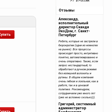
"Р7" в России.
Отзывы
Александр,
исполнительный
директор Сканди
ЭкоДом, г. Санкт-
Петербург
Ребята, которые не застряли в
бюрократии (одни из немногих
на рынке). Все процессы
происходят просто, интуитивно
понятно, автоматизированно и
очень оперативно. Также, если
запрос нестандартный, то
обработают в ручном режиме
без излишней волокиты и
рутины. В общем компания
очень гибкая и лояльная, как в
работе, так и в ценовой
политике. Рекомендуем,
сотрудничаем уже много лет
(уже не вспомню сколько))).
Григорий, системный
администратор