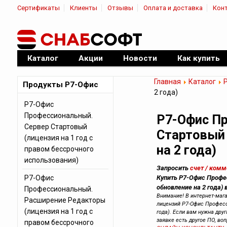
Сертификаты
Клиенты
Отзывы
Оплата и доставка
Кон
|
Официальный дилер ПО
Каталог
Акции
Новости
Как купить
Главная
Каталог
Продукты Р7-Офис
2 года)
Р7-Офис
Профессиональный.
Р7-Офис П
Сервер Стартовый
Стартовый 
(лицензия на 1 год с
на 2 года)
правом бессрочного
использования)
Запросить
счет / ком
Р7-Офис
Купить Р7-Офис Профе
обновление на 2 года) 
Профессиональный.
Внимание! В интернет-маг
Расширение Редакторы
лицензий Р7-Офис Професс
(лицензия на 1 год с
года). Если вам нужна друг
заявке есть другое ПО, во
правом бессрочного