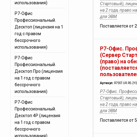
использования)
Стартовый), лицен
на 2 года, право 
Р7-Офис
для ЭВМ
Профессиональный.
Поставляется от 
Десктоп (лицензия на 1
год с правом
бессрочного
использования)
Р7-Офис. Про
(Сервер Стар
Р7-Офис
(право) на об
Профессиональный.
(поставляется
Десктоп Про (лицензия
пользователе
на 1 год с правом
Артикул:
R7SST.UR.RS.2Y
бессрочного
использования)
Р7-Офис. Професс
Стартовый), лицен
Р7-Офис
на 2 года, право 
Профессиональный.
для ЭВМ
Десктоп 4Р (лицензия
Поставляется от 
на 1 год с правом
бессрочного
использования)