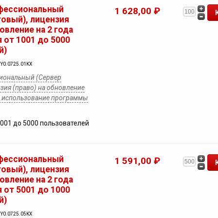
фессиональный
1 628,00 ₽
товый), лицензия
новление на 2 года
 от 1001 до 5000
й)
2Y0.0725.01KX
иональный (Сервер
зия (право) на обновление
на использование программы
1001 до 5000 пользователей
фессиональный
1 591,00 ₽
товый), лицензия
новление на 2 года
 от 5001 до 1000
й)
2Y0.0725.05KX