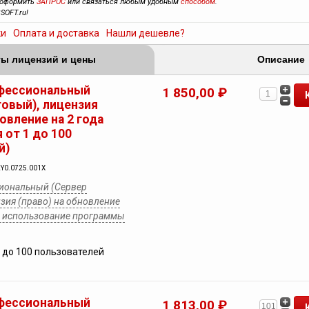
 оформить
ЗАПРОС
или связаться любым удобным
способом
.
SOFT.ru!
ки
Оплата и доставка
Нашли дешевле?
ы лицензий и цены
Описание
фессиональный
1 850,00 ₽
товый), лицензия
новление на 2 года
 от 1 до 100
й)
2Y0.0725.001X
иональный (Сервер
зия (право) на обновление
на использование программы
1 до 100 пользователей
фессиональный
1 813,00 ₽