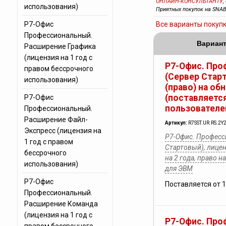
ОНЛАЙН-КОНСУЛЬТАНТУ
,
использования)
Приятных покупок на SNAB
Р7-Офис
Все варианты покуп
Профессиональный.
Вариант
Расширение Графика
(лицензия на 1 год с
Р7-Офис. Про
правом бессрочного
(Сервер Стар
использования)
(право) на об
(поставляется
Р7-Офис
пользователе
Профессиональный.
Расширение Файл-
Артикул:
R7SST.UR.RS.2Y
Экспресс (лицензия на
Р7-Офис. Професс
1 год с правом
Стартовый), лицен
бессрочного
на 2 года, право 
использования)
для ЭВМ
Р7-Офис
Поставляется от 
Профессиональный.
Расширение Команда
(лицензия на 1 год с
Р7-Офис. Про