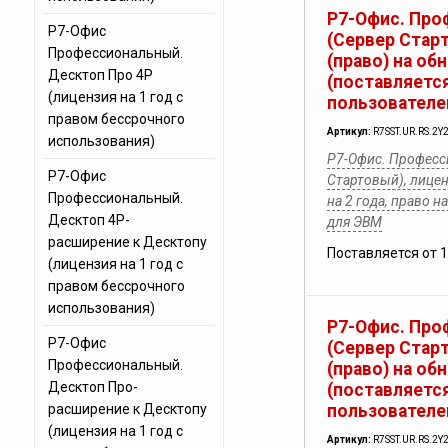
Р7-Офис. Про
Р7-Офис
(Сервер Стар
Профессиональный.
(право) на об
Десктоп Про 4Р
(поставляется
(лицензия на 1 год с
пользователе
правом бессрочного
Артикул:
R7SST.UR.RS.2Y
использования)
Р7-Офис. Професс
Р7-Офис
Стартовый), лицен
Профессиональный.
на 2 года, право 
Десктоп 4Р-
для ЭВМ
расширение к Десктопу
Поставляется от 
(лицензия на 1 год с
правом бессрочного
использования)
Р7-Офис. Про
Р7-Офис
(Сервер Стар
Профессиональный.
(право) на об
Десктоп Про-
(поставляется
расширение к Десктопу
пользователе
(лицензия на 1 год с
Артикул:
R7SST.UR.RS.2Y