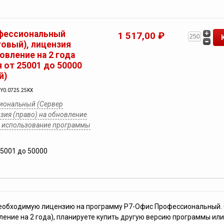
фессиональный
1 517,00 ₽
товый), лицензия
новление на 2 года
 от 25001 до 50000
й)
2Y0.0725.25KX
иональный (Сервер
зия (право) на обновление
на использование программы
25001 до 50000
необходимую лицензию на программу Р7-Офис Профессиональный.
ление на 2 года), планируете купить другую версию программы или