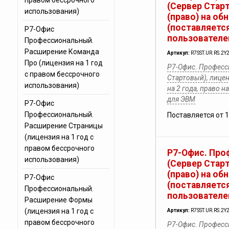
правом бессрочного
(Сервер Стар
использования)
(право) на об
(поставляется
Р7-Офис
пользователе
Профессиональный.
Расширение Команда
Артикул:
R7SST.UR.RS.2Y
Про (лицензия на 1 год
Р7-Офис. Професс
с правом бессрочного
Стартовый), лицен
использования)
на 2 года, право 
для ЭВМ
Р7-Офис
Профессиональный.
Поставляется от 
Расширение Страницы
(лицензия на 1 год с
правом бессрочного
Р7-Офис. Про
использования)
(Сервер Стар
(право) на об
Р7-Офис
(поставляется
Профессиональный.
пользователе
Расширение Формы
(лицензия на 1 год с
Артикул:
R7SST.UR.RS.2Y
правом бессрочного
Р7-Офис. Професс