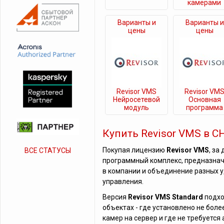
камерами
Варианты и
Варианты и
цены
цены
Revisor VMS
Revisor VM
Нейросетевой
Основная
модуль
программа
Купить Revisor VMS в 
Покупая лицензию
Revisor VMS
, за
ВСЕ СТАТУСЫ
программный комплекс, предназна
в компании и объединение разных 
управления.
Версия
Revisor VMS Standard
подхо
объектах - где установлено не боле
камер на сервер и где не требуется 