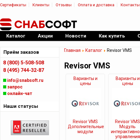
Сертификаты
Клиенты
Отзывы
Оплата и доставка
Контакты
|
Официальный дилер ПО
Каталог
Акции
Новости
Как купить
Главная
Каталог
Revisor VMS
Приём заказов
8 (800) 5-508-508
Revisor VMS
8 (495) 744-32-87
Варианты и
Варианты и
info@snabsoft.ru
цены
цены
запрос
онлайн-чат
Наши статусы
Revisor VMS
Revisor VM
Дополнительные
Модуль
модули
интерактивно
управления