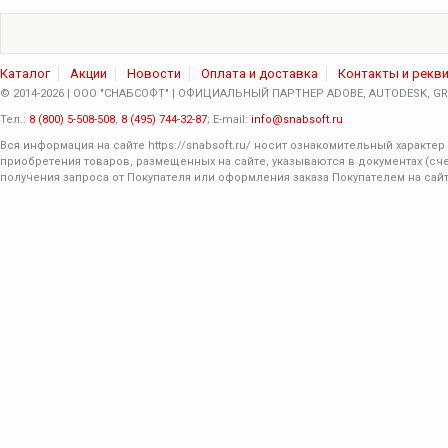
Каталог
Акции
Новости
Оплата и доставка
Контакты и рекв
© 2014-2026 | ООО "СНАБСОФТ" | ОФИЦИАЛЬНЫЙ ПАРТНЕР ADOBE, AUTODESK, GRA
Тел.:
8 (800) 5-508-508
,
8 (495) 744-32-87
; E-mail:
info@snabsoft.ru
Вся информация на сайте
https://snabsoft.ru/
носит ознакомительный характер 
приобретения товаров, размещенных на сайте, указываются в документах (сче
получения запроса от Покупателя или оформления заказа Покупателем на сайт