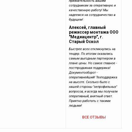
признательность вашим
сотрудникам за оперативную и
качественную работу! Мы
надеемся на сотрудничество в
будущем!
Алексей, главный
режиссер монтажа ООО
"Медиацентр", г.
Старый Оскол
Быстрее всех откликнулись на
тендер. По итогам оказались
самым выгодным партнером в
плане цены. Но самое главное -
постпродажная поддержка!
Документооборот -
оперативнейший! Техподдержка
на высоте. Сколько было с
нашей стороны "непрофильных"
вопросов, и всегда мы получали
оперативный, внятный ответ.
Приятно работать с такими
людьми!
ВСЕ ОТЗЫВЫ