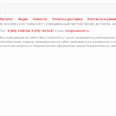
Каталог
Акции
Новости
Оплата и доставка
Контакты и рекв
© 2014-2026 | ООО "СНАБСОФТ" | ОФИЦИАЛЬНЫЙ ПАРТНЕР ADOBE, AUTODESK, GRA
Тел.:
8 (800) 5-508-508
,
8 (495) 744-32-87
; E-mail:
info@snabsoft.ru
Вся информация на сайте
https://snabsoft.ru/
носит ознакомительный характер 
приобретения товаров, размещенных на сайте, указываются в документах (сче
получения запроса от Покупателя или оформления заказа Покупателем на сайт