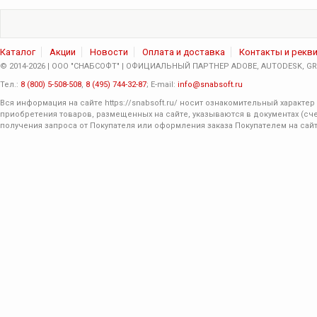
Каталог
Акции
Новости
Оплата и доставка
Контакты и рекв
© 2014-2026 | ООО "СНАБСОФТ" | ОФИЦИАЛЬНЫЙ ПАРТНЕР ADOBE, AUTODESK, GRA
Тел.:
8 (800) 5-508-508
,
8 (495) 744-32-87
; E-mail:
info@snabsoft.ru
Вся информация на сайте
https://snabsoft.ru/
носит ознакомительный характер 
приобретения товаров, размещенных на сайте, указываются в документах (сче
получения запроса от Покупателя или оформления заказа Покупателем на сайт