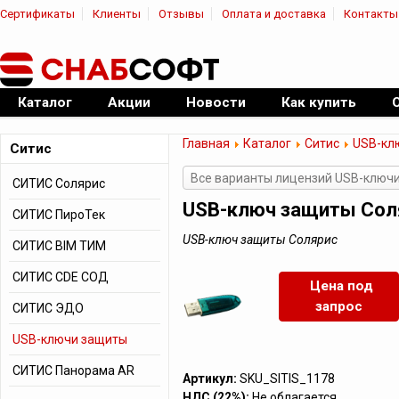
Сертификаты
Клиенты
Отзывы
Оплата и доставка
Контакты
|
Официальный дилер ПО
Каталог
Акции
Новости
Как купить
Главная
Каталог
Ситис
USB-кл
Ситис
Все варианты лицензий USB-ключ
СИТИС Солярис
USB-ключ защиты Сол
СИТИС ПироТек
USB-ключ защиты Солярис
СИТИС BIM ТИМ
СИТИС CDE СОД
Цена под
запрос
СИТИС ЭДО
USB-ключи защиты
СИТИС Панорама AR
Артикул:
SKU_SITIS_1178
НДС (22%):
Не облагается