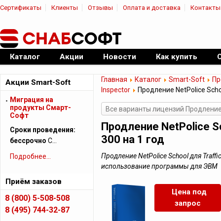
Сертификаты
Клиенты
Отзывы
Оплата и доставка
Контакты
|
Официальный дилер ПО
Каталог
Акции
Новости
Как купить
Главная
Каталог
Smart-Soft
Пр
Акции Smart-Soft
Inspector
Продление NetPolice School
Миграция на
продукты Смарт-
Все варианты лицензий Продление Ne
Софт
Продление NetPolice Sc
Сроки проведения:
300 на 1 год
бессрочно
С…
Продление NetPolice School для Traffic
Подробнее...
использование программы для ЭВМ
Приём заказов
Цена под
8 (800) 5-508-508
запрос
8 (495) 744-32-87