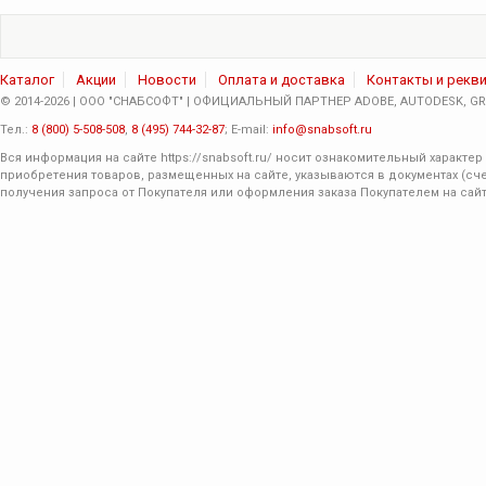
Каталог
Акции
Новости
Оплата и доставка
Контакты и рекв
© 2014-2026 | ООО "СНАБСОФТ" | ОФИЦИАЛЬНЫЙ ПАРТНЕР ADOBE, AUTODESK, GRA
Тел.:
8 (800) 5-508-508
,
8 (495) 744-32-87
; E-mail:
info@snabsoft.ru
Вся информация на сайте
https://snabsoft.ru/
носит ознакомительный характер 
приобретения товаров, размещенных на сайте, указываются в документах (сче
получения запроса от Покупателя или оформления заказа Покупателем на сайт