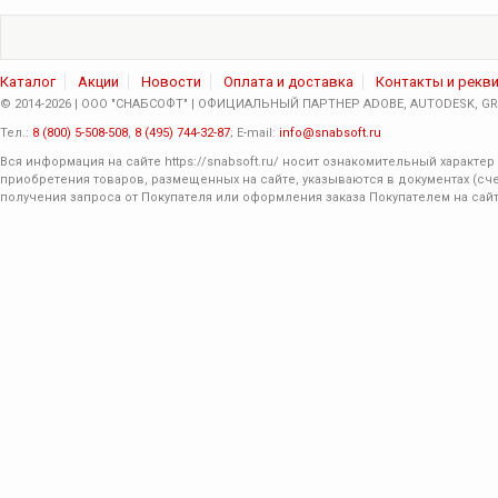
Каталог
Акции
Новости
Оплата и доставка
Контакты и рекв
© 2014-2026 | ООО "СНАБСОФТ" | ОФИЦИАЛЬНЫЙ ПАРТНЕР ADOBE, AUTODESK, GRA
Тел.:
8 (800) 5-508-508
,
8 (495) 744-32-87
; E-mail:
info@snabsoft.ru
Вся информация на сайте
https://snabsoft.ru/
носит ознакомительный характер 
приобретения товаров, размещенных на сайте, указываются в документах (сче
получения запроса от Покупателя или оформления заказа Покупателем на сайт