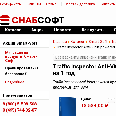
Сертификаты
Клиенты
Отзывы
Оплата и доставка
Контакты
|
Официальный дилер ПО
Каталог
Акции
Новости
Как купить
Главная
Каталог
Smart-Soft
Tr
Акции Smart-Soft
Traffic Inspector Anti-Virus powered
Миграция на
продукты Смарт-
Все варианты лицензий Traffic Insp
Софт
Traffic Inspector Anti-
Сроки проведения:
на 1 год
бессрочно
С…
Traffic Inspector Anti-Virus powered b
Подробнее...
программы для ЭВМ
Приём заказов
Цена:
8 (800) 5-508-508
18 584,00 ₽
8 (495) 744-32-87