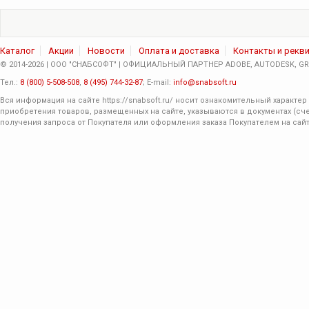
Каталог
Акции
Новости
Оплата и доставка
Контакты и рекв
© 2014-2026 | ООО "СНАБСОФТ" | ОФИЦИАЛЬНЫЙ ПАРТНЕР ADOBE, AUTODESK, GRA
Тел.:
8 (800) 5-508-508
,
8 (495) 744-32-87
; E-mail:
info@snabsoft.ru
Вся информация на сайте
https://snabsoft.ru/
носит ознакомительный характер 
приобретения товаров, размещенных на сайте, указываются в документах (сче
получения запроса от Покупателя или оформления заказа Покупателем на сайт