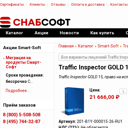
Сертификаты
Клиенты
Отзывы
Оплата и доставка
Контакты
|
Официальный дилер ПО
Каталог
Акции
Новости
Как купить
Главная
Каталог
Smart-Soft
Tr
Акции Smart-Soft
Все варианты лицензий Traffic Insp
Миграция на
продукты Смарт-
Traffic Inspector GOLD 
Софт
Сроки проведения:
Traffic Inspector GOLD 15, право на
бессрочно
С…
Цена:
Подробнее...
21 666,00 ₽
Приём заказов
8 (800) 5-508-508
8 (495) 744-32-87
Артикул:
201-B1Y-000015-26-RU1
НДС (22%):
Не облагается