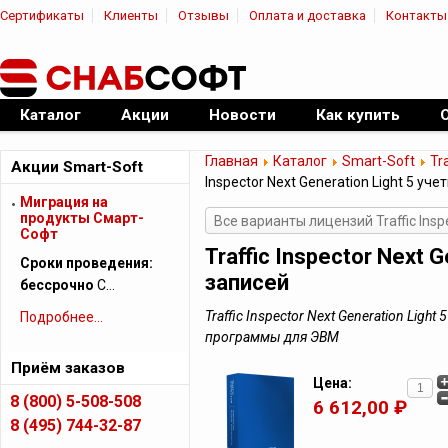
Сертификаты
Клиенты
Отзывы
Оплата и доставка
Контакты
|
Официальный дилер ПО
Каталог
Акции
Новости
Как купить
Главная
Каталог
Smart-Soft
Tr
Акции Smart-Soft
Inspector Next Generation Light 5 уч
Миграция на
продукты Смарт-
Все варианты лицензий Traffic Inspe
Софт
Traffic Inspector Next 
Сроки проведения:
записей
бессрочно
С…
Traffic Inspector Next Generation Lig
Подробнее...
программы для ЭВМ
Приём заказов
Цена:
8 (800) 5-508-508
6 612,00 ₽
8 (495) 744-32-87