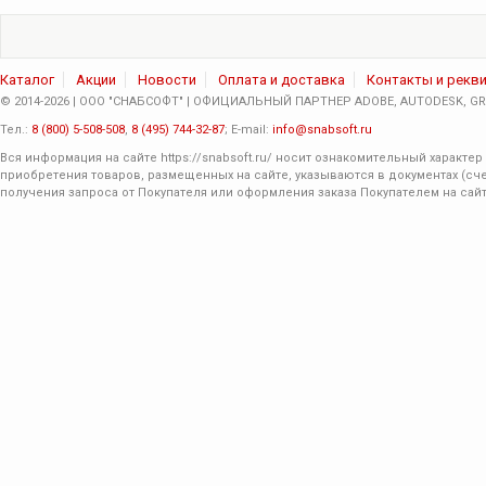
Каталог
Акции
Новости
Оплата и доставка
Контакты и рекв
© 2014-2026 | ООО "СНАБСОФТ" | ОФИЦИАЛЬНЫЙ ПАРТНЕР ADOBE, AUTODESK, GRA
Тел.:
8 (800) 5-508-508
,
8 (495) 744-32-87
; E-mail:
info@snabsoft.ru
Вся информация на сайте
https://snabsoft.ru/
носит ознакомительный характер 
приобретения товаров, размещенных на сайте, указываются в документах (сче
получения запроса от Покупателя или оформления заказа Покупателем на сайт