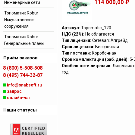
114 000,00 ₽
Инженерные сети
Топоматик Robur
Искусственные
сооружения
Артикул:
Topomatic_120
НДС (22%):
Не облагается
Топоматик Robur
Тип лицензии:
Сетевая; Апгрейд
Генеральные планы
Срок лицензии:
Бессрочная
Тип поставки:
Коробочная
Приём заказов
Срок комплектации (раб. дней):
5-
Особенности лицензии:
Лицензия в
8 (800) 5-508-508
год
8 (495) 744-32-87
info@snabsoft.ru
запрос
онлайн-чат
Наши статусы