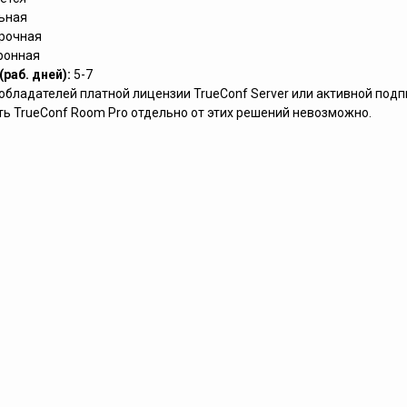
ьная
рочная
ронная
раб. дней):
5-7
обладателей платной лицензии TrueConf Server или активной подп
ить TrueConf Room Pro отдельно от этих решений невозможно.