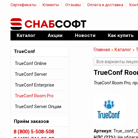
Сертификаты
Клиенты
Отзывы
Оплата и доставка
Кон
|
Официальный дилер ПО
Каталог
Акции
Новости
Как купить
Главная
Каталог
TrueConf
Все варианты лицен
TrueConf Online
TrueConf Roo
TrueConf Server
TrueConf Room Pro, п
TrueConf Enterprise
TrueConf Room Pro
TrueConf Server Опции
Приём заказов
Артикул:
True_conf_
8 (800) 5-508-508
НДС (22%):
Не облага