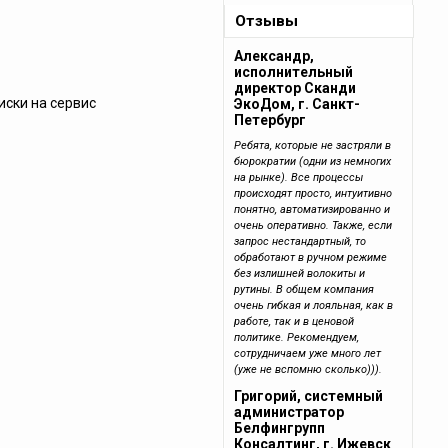
Отзывы
Александр,
исполнительный
директор Сканди
иски на сервис
ЭкоДом, г. Санкт-
Петербург
Ребята, которые не застряли в
бюрократии (одни из немногих
на рынке). Все процессы
происходят просто, интуитивно
понятно, автоматизированно и
очень оперативно. Также, если
запрос нестандартный, то
обработают в ручном режиме
без излишней волокиты и
рутины. В общем компания
очень гибкая и лояльная, как в
работе, так и в ценовой
политике. Рекомендуем,
сотрудничаем уже много лет
(уже не вспомню сколько))).
Григорий, системный
администратор
Белфингрупп
Консалтинг, г. Ижевск