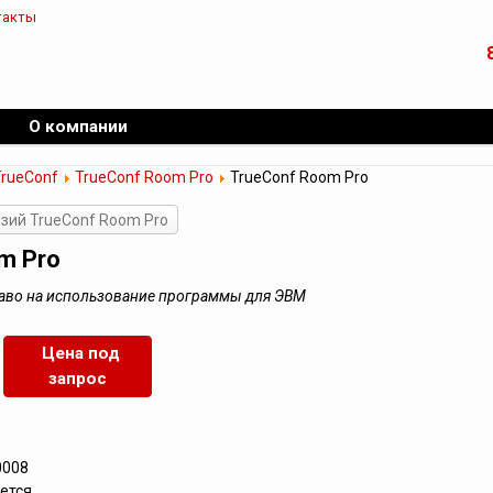
такты
О компании
TrueConf
TrueConf Room Pro
TrueConf Room Pro
зий TrueConf Room Pro
m Pro
раво на использование программы для ЭВМ
Цена под
запрос
0008
ется