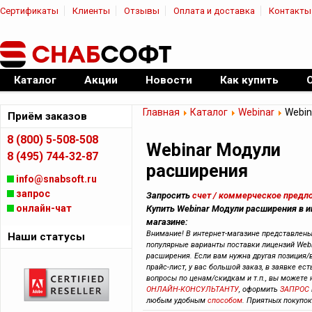
Сертификаты
Клиенты
Отзывы
Оплата и доставка
Контакты
|
Официальный дилер ПО
Каталог
Акции
Новости
Как купить
Главная
Каталог
Webinar
Webin
Приём заказов
8 (800) 5-508-508
Webinar Модули
8 (495) 744-32-87
расширения
info@snabsoft.ru
запрос
Запросить
счет / коммерческое предл
онлайн-чат
Купить Webinar Модули расширения в и
магазине:
Внимание! В интернет-магазине представлен
Наши статусы
популярные варианты поставки лицензий Web
расширения. Если вам нужна другая позиция/
прайс-лист, у вас большой заказ, в заявке ест
вопросы по ценам/скидкам и т.п., вы можете
ОНЛАЙН-КОНСУЛЬТАНТУ
, оформить
ЗАПРОС
любым удобным
способом
. Приятных покупок