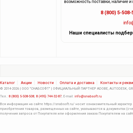
возможность поставки, наличие и
8 (800) 5-508-
info
Наши специалисты подбер
Каталог
Акции
Новости
Оплата и доставка
Контакты и рекв
© 2014-2026 | ООО "СНАБСОФТ" | ОФИЦИАЛЬНЫЙ ПАРТНЕР ADOBE, AUTODESK, GRA
Тел.:
8 (800) 5-508-508
,
8 (495) 744-32-87
; E-mail:
info@snabsoft.ru
Вся информация на сайте
https://snabsoft.ru/
носит ознакомительный характер 
приобретения товаров, размещенных на сайте, указываются в документах (сче
получения запроса от Покупателя или оформления заказа Покупателем на сайт