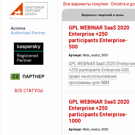
Все варианты покупки
Оплата и д
Варианты лицензий и цены
GPL WEBINAR SaaS 2020
Enterprise +250
participants Enterprise-
500
Артикул:
Webi_modul_0001
GPL WEBINAR SaaS 2020 Enterprise
+250 participants Enterprise-500,
право на использование
программы для ЭВМ
ВСЕ СТАТУСЫ
GPL WEBINAR SaaS 2020
Enterprise +250
participants Enterprise-
1000
Артикул:
Webi_modul_0002