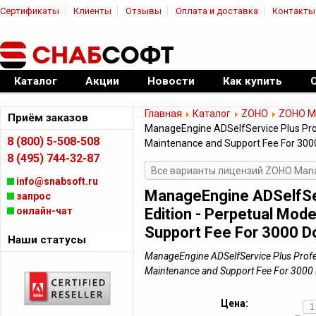
Сертификаты
Клиенты
Отзывы
Оплата и доставка
Контакты
|
Официальный дилер ПО
Каталог
Акции
Новости
Как купить
Главная
Каталог
ZOHO
ZOHO Ma
Приём заказов
ManageEngine ADSelfService Plus Prof
8 (800) 5-508-508
Maintenance and Support Fee For 300
8 (495) 744-32-87
Все варианты лицензий ZOHO Manag
info@snabsoft.ru
ManageEngine ADSelfSer
запрос
онлайн-чат
Edition - Perpetual Mod
Support Fee For 3000 D
Наши статусы
ManageEngine ADSelfService Plus Profes
Maintenance and Support Fee For 300
Цена: