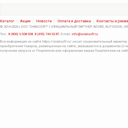
Каталог
Акции
Новости
Оплата и доставка
Контакты и рекв
© 2014-2026 | ООО "СНАБСОФТ" | ОФИЦИАЛЬНЫЙ ПАРТНЕР ADOBE, AUTODESK, GRA
Тел.:
8 (800) 5-508-508
,
8 (495) 744-32-87
; E-mail:
info@snabsoft.ru
Вся информация на сайте
https://snabsoft.ru/
носит ознакомительный характер 
приобретения товаров, размещенных на сайте, указываются в документах (сче
получения запроса от Покупателя или оформления заказа Покупателем на сайт