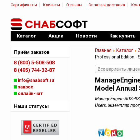
Сертификаты
Клиенты
Отзывы
Оплата и доставка
Кон
|
Официальный дилер ПО
Каталог
Акции
Новости
Как купить
Главная
Каталог
Приём заказов
Professional Edition -
8 (800) 5-508-508
Все варианты лицен
8 (495) 744-32-87
ManageEngine 
info@snabsoft.ru
запрос
Model Annual 
онлайн-чат
ManageEngine ADSelfSer
Users, экземпляр пр
Наши статусы