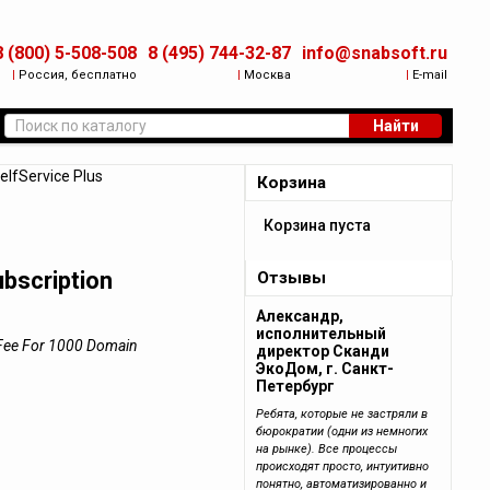
8 (800) 5-508-508
8 (495) 744-32-87
info@snabsoft.ru
|
Россия, бесплатно
|
Москва
|
E-mail
Найти
lfService Plus
Корзина
Корзина пуста
bscription
Отзывы
Александр,
исполнительный
 Fee For 1000 Domain
директор Сканди
ЭкоДом, г. Санкт-
Петербург
Ребята, которые не застряли в
бюрократии (одни из немногих
на рынке). Все процессы
происходят просто, интуитивно
понятно, автоматизированно и