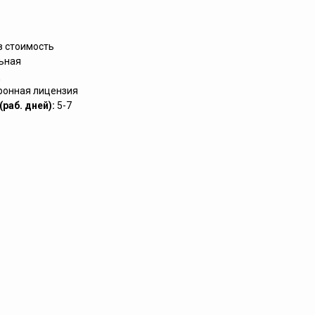
в стоимость
ьная
д
ронная лицензия
раб. дней):
5-7