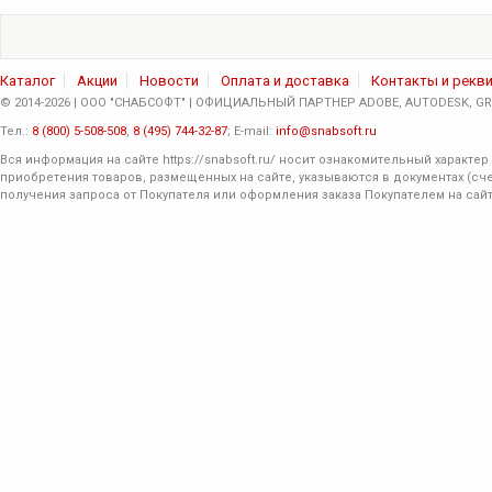
Каталог
Акции
Новости
Оплата и доставка
Контакты и рекв
© 2014-2026 | ООО "СНАБСОФТ" | ОФИЦИАЛЬНЫЙ ПАРТНЕР ADOBE, AUTODESK, GRA
Тел.:
8 (800) 5-508-508
,
8 (495) 744-32-87
; E-mail:
info@snabsoft.ru
Вся информация на сайте
https://snabsoft.ru/
носит ознакомительный характер 
приобретения товаров, размещенных на сайте, указываются в документах (сче
получения запроса от Покупателя или оформления заказа Покупателем на сайт