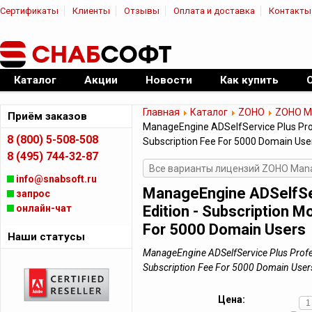
Сертификаты
Клиенты
Отзывы
Оплата и доставка
Контакты
|
Официальный дилер ПО
Каталог
Акции
Новости
Как купить
Главная
Каталог
ZOHO
ZOHO Ma
Приём заказов
ManageEngine ADSelfService Plus Prof
8 (800) 5-508-508
Subscription Fee For 5000 Domain Use
8 (495) 744-32-87
Все варианты лицензий ZOHO Manag
info@snabsoft.ru
ManageEngine ADSelfSer
запрос
онлайн-чат
Edition - Subscription M
For 5000 Domain Users
Наши статусы
ManageEngine ADSelfService Plus Profes
Subscription Fee For 5000 Domain Us
Цена: