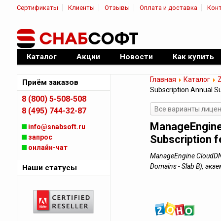
Сертификаты
Клиенты
Отзывы
Оплата и доставка
Кон
|
Официальный дилер ПО
Каталог
Акции
Новости
Как купить
Главная
Каталог
Приём заказов
Subscription Annual Su
8 (800) 5-508-508
Все варианты лице
8 (495) 744-32-87
ManageEngine 
info@snabsoft.ru
запрос
Subscription 
онлайн-чат
ManageEngine CloudDNS 
Domains - Slab B), э
Наши статусы