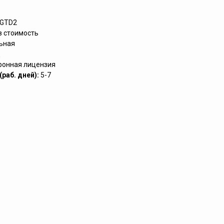
AGTD2
в стоимость
ьная
д
ронная лицензия
раб. дней):
5-7