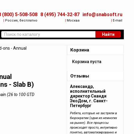
8 (800) 5-508-508
8 (495) 744-32-87
info@snabsoft.ru
|
Россия, бесплатно
|
Москва
|
E-mail
Найти
-ons - Annual
Корзина
Корзина пуста
nual
Отзывы
s - Slab B)
Александр,
исполнительный
ain (26 to 100 GTD
директор Сканди
ЭкоДом, г. Санкт-
Петербург
Ребята, которые не застряли в
бюрократии (одни из немногих
на рынке). Все процессы
происходят просто, интуитивно
понятно, автоматизированно и