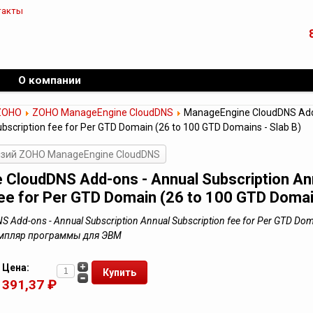
такты
О компании
ZOHO
ZOHO ManageEngine CloudDNS
ManageEngine CloudDNS Add
bscription fee for Per GTD Domain (26 to 100 GTD Domains - Slab B)
нзий ZOHO ManageEngine CloudDNS
CloudDNS Add-ons - Annual Subscription An
fee for Per GTD Domain (26 to 100 GTD Domain
Add-ons - Annual Subscription Annual Subscription fee for Per GTD Dom
кземпляр программы для ЭВМ
Цена:
391,37 ₽