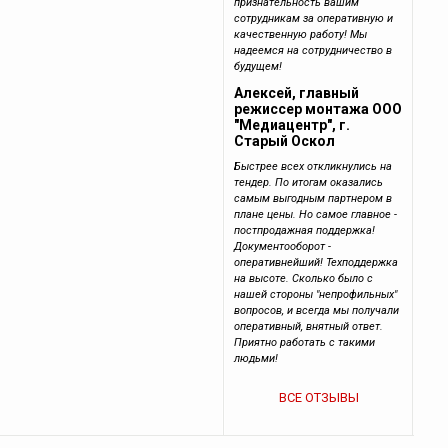
признательность вашим
сотрудникам за оперативную и
качественную работу! Мы
надеемся на сотрудничество в
будущем!
Алексей, главный
режиссер монтажа ООО
"Медиацентр", г.
Старый Оскол
Быстрее всех откликнулись на
тендер. По итогам оказались
самым выгодным партнером в
плане цены. Но самое главное -
постпродажная поддержка!
Документооборот -
оперативнейший! Техподдержка
на высоте. Сколько было с
нашей стороны "непрофильных"
вопросов, и всегда мы получали
оперативный, внятный ответ.
Приятно работать с такими
людьми!
ВСЕ ОТЗЫВЫ