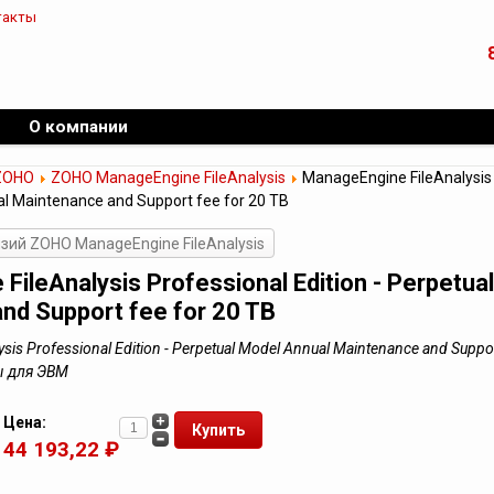
такты
О компании
ZOHO
ZOHO ManageEngine FileAnalysis
ManageEngine FileAnalysis P
l Maintenance and Support fee for 20 TB
зий ZOHO ManageEngine FileAnalysis
FileAnalysis Professional Edition - Perpetua
nd Support fee for 20 TB
is Professional Edition - Perpetual Model Annual Maintenance and Support
ы для ЭВМ
Цена:
44 193,22 ₽