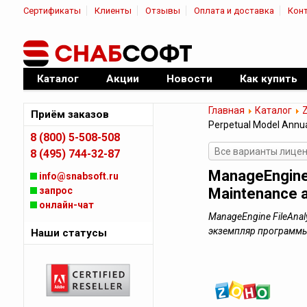
Сертификаты
Клиенты
Отзывы
Оплата и доставка
Кон
|
Официальный дилер ПО
Каталог
Акции
Новости
Как купить
Главная
Каталог
Приём заказов
Perpetual Model Annua
8 (800) 5-508-508
Все варианты лицен
8 (495) 744-32-87
ManageEngine 
info@snabsoft.ru
запрос
Maintenance a
онлайн-чат
ManageEngine FileAnalys
экземпляр программ
Наши статусы