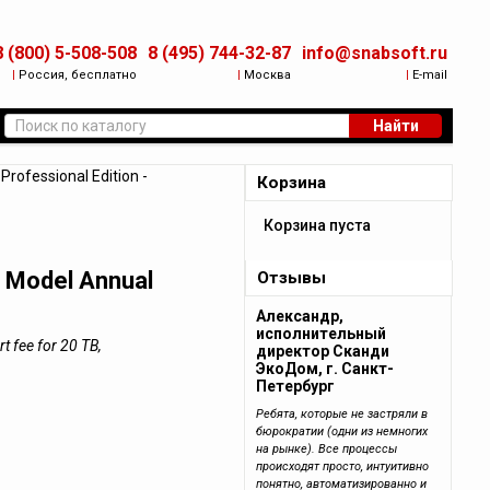
8 (800) 5-508-508
8 (495) 744-32-87
info@snabsoft.ru
|
Россия, бесплатно
|
Москва
|
E-mail
Найти
rofessional Edition -
Корзина
Корзина пуста
l Model Annual
Отзывы
Александр,
исполнительный
 fee for 20 TB,
директор Сканди
ЭкоДом, г. Санкт-
Петербург
Ребята, которые не застряли в
бюрократии (одни из немногих
на рынке). Все процессы
происходят просто, интуитивно
понятно, автоматизированно и