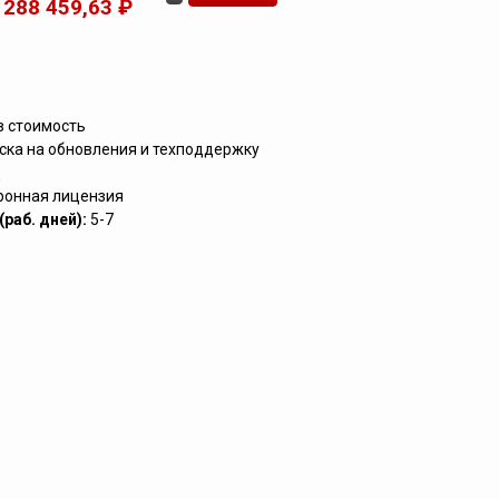
288 459,63 ₽
в стоимость
ска на обновления и техподдержку
д
ронная лицензия
раб. дней):
5-7