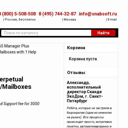
8 (800) 5-508-508
8 (495) 744-32-87
info@snabsoft.ru
|
Россия, бесплатно
|
Москва
|
E-mail
Найти
5 Manager Plus
Корзина
ailboxes with 1 Help
Корзина пуста
Отзывы
erpetual
Александр,
s/Mailboxes
исполнительный
директор Сканди
ЭкоДом, г. Санкт-
Петербург
d Support fee for 3000
Ребята, которые не застряли в
бюрократии (одни из немногих
на рынке). Все процессы
происходят просто, интуитивно
понятно, автоматизированно и