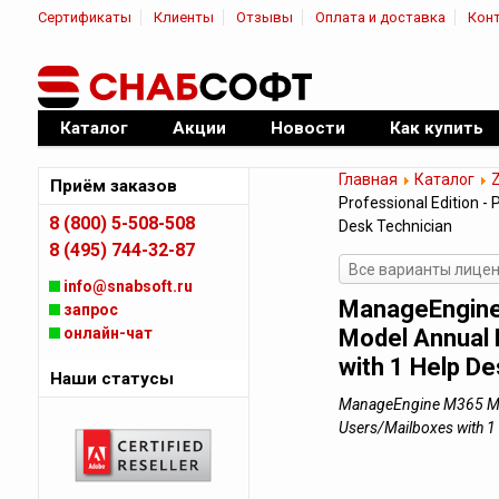
Сертификаты
Клиенты
Отзывы
Оплата и доставка
Кон
|
Официальный дилер ПО
Каталог
Акции
Новости
Как купить
Главная
Каталог
Приём заказов
Professional Edition -
8 (800) 5-508-508
Desk Technician
8 (495) 744-32-87
Все варианты лицен
info@snabsoft.ru
ManageEngine 
запрос
онлайн-чат
Model Annual 
with 1 Help De
Наши статусы
ManageEngine M365 Mana
Users/Mailboxes with 