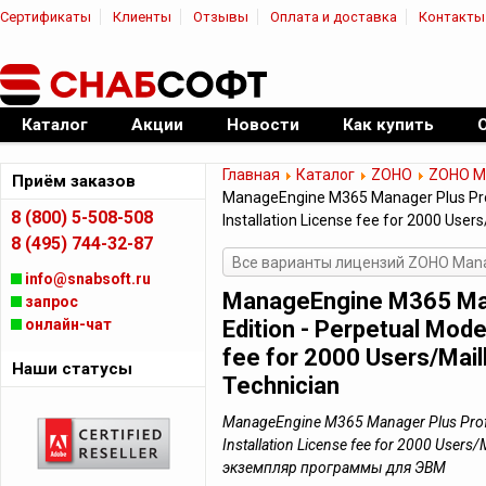
Сертификаты
Клиенты
Отзывы
Оплата и доставка
Контакты
|
Официальный дилер ПО
Каталог
Акции
Новости
Как купить
Главная
Каталог
ZOHO
ZOHO Ma
Приём заказов
ManageEngine M365 Manager Plus Profe
8 (800) 5-508-508
Installation License fee for 2000 User
8 (495) 744-32-87
Все варианты лицензий ZOHO Mana
info@snabsoft.ru
ManageEngine M365 Man
запрос
онлайн-чат
Edition - Perpetual Mode
fee for 2000 Users/Mail
Наши статусы
Technician
ManageEngine M365 Manager Plus Profes
Installation License fee for 2000 Users/
экземпляр программы для ЭВМ