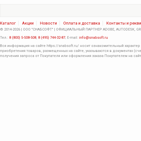
Каталог
Акции
Новости
Оплата и доставка
Контакты и рекв
© 2014-2026 | ООО "СНАБСОФТ" | ОФИЦИАЛЬНЫЙ ПАРТНЕР ADOBE, AUTODESK, GRA
Тел.:
8 (800) 5-508-508
,
8 (495) 744-32-87
; E-mail:
info@snabsoft.ru
Вся информация на сайте
https://snabsoft.ru/
носит ознакомительный характер 
приобретения товаров, размещенных на сайте, указываются в документах (сче
получения запроса от Покупателя или оформления заказа Покупателем на сайт