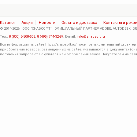
Каталог
Акции
Новости
Оплата и доставка
Контакты и рекв
© 2014-2026 | ООО "СНАБСОФТ" | ОФИЦИАЛЬНЫЙ ПАРТНЕР ADOBE, AUTODESK, GRA
Тел.:
8 (800) 5-508-508
,
8 (495) 744-32-87
; E-mail:
info@snabsoft.ru
Вся информация на сайте
https://snabsoft.ru/
носит ознакомительный характер 
приобретения товаров, размещенных на сайте, указываются в документах (сче
получения запроса от Покупателя или оформления заказа Покупателем на сайт