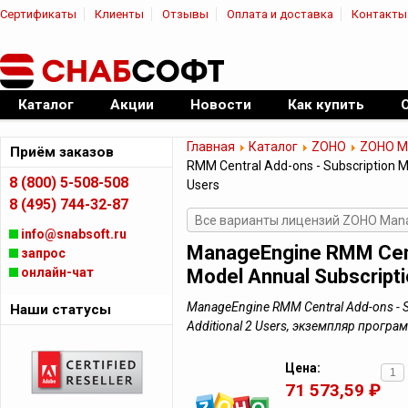
Сертификаты
Клиенты
Отзывы
Оплата и доставка
Контакты
|
Официальный дилер ПО
Каталог
Акции
Новости
Как купить
Главная
Каталог
ZOHO
ZOHO M
Приём заказов
RMM Central Add-ons - Subscription Mo
8 (800) 5-508-508
Users
8 (495) 744-32-87
Все варианты лицензий ZOHO Mana
info@snabsoft.ru
ManageEngine RMM Centr
запрос
онлайн-чат
Model Annual Subscriptio
ManageEngine RMM Central Add-ons - Su
Наши статусы
Additional 2 Users, экземпляр прогр
Цена:
71 573,59 ₽