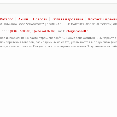
Каталог
Акции
Новости
Оплата и доставка
Контакты и рекв
© 2014-2026 | ООО "СНАБСОФТ" | ОФИЦИАЛЬНЫЙ ПАРТНЕР ADOBE, AUTODESK, GRA
Тел.:
8 (800) 5-508-508
,
8 (495) 744-32-87
; E-mail:
info@snabsoft.ru
Вся информация на сайте
https://snabsoft.ru/
носит ознакомительный характер 
приобретения товаров, размещенных на сайте, указываются в документах (сче
получения запроса от Покупателя или оформления заказа Покупателем на сайт