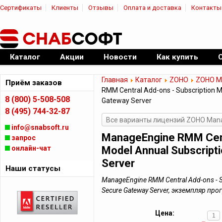
Сертификаты
Клиенты
Отзывы
Оплата и доставка
Контакты
|
Официальный дилер ПО
Каталог
Акции
Новости
Как купить
Главная
Каталог
ZOHO
ZOHO M
Приём заказов
RMM Central Add-ons - Subscription M
8 (800) 5-508-508
Gateway Server
8 (495) 744-32-87
Все варианты лицензий ZOHO Mana
info@snabsoft.ru
ManageEngine RMM Centr
запрос
онлайн-чат
Model Annual Subscript
Server
Наши статусы
ManageEngine RMM Central Add-ons - Su
Secure Gateway Server, экземпляр пр
Цена: