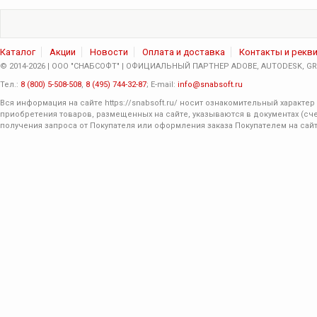
Каталог
Акции
Новости
Оплата и доставка
Контакты и рекв
© 2014-2026 | ООО "СНАБСОФТ" | ОФИЦИАЛЬНЫЙ ПАРТНЕР ADOBE, AUTODESK, GRA
Тел.:
8 (800) 5-508-508
,
8 (495) 744-32-87
; E-mail:
info@snabsoft.ru
Вся информация на сайте
https://snabsoft.ru/
носит ознакомительный характер 
приобретения товаров, размещенных на сайте, указываются в документах (сче
получения запроса от Покупателя или оформления заказа Покупателем на сайт