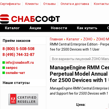
Сертификаты
Клиенты
Отзывы
Оплата и доставка
Контакты
|
Официальный дилер ПО
Каталог
Акции
Новости
Как купить
Главная
Каталог
ZOHO
ZOHO M
Приём заказов
RMM Central Enterprise Edition - Per
8 (800) 5-508-508
fee for 2500 Devices with 1 User
8 (495) 744-32-87
Все варианты лицензий ZOHO Mana
info@snabsoft.ru
ManageEngine RMM Centr
запрос
онлайн-чат
Perpetual Model Annual
for 2500 Devices with 1
Наши статусы
ManageEngine RMM Central Enterprise E
and Support fee for 2500 Devices wit
Цена: