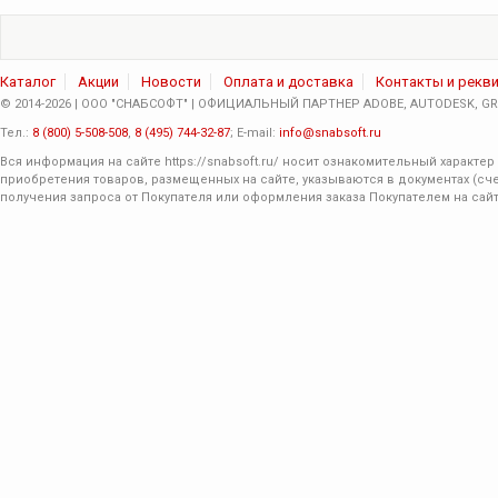
Каталог
Акции
Новости
Оплата и доставка
Контакты и рекв
© 2014-2026 | ООО "СНАБСОФТ" | ОФИЦИАЛЬНЫЙ ПАРТНЕР ADOBE, AUTODESK, GRA
Тел.:
8 (800) 5-508-508
,
8 (495) 744-32-87
; E-mail:
info@snabsoft.ru
Вся информация на сайте
https://snabsoft.ru/
носит ознакомительный характер 
приобретения товаров, размещенных на сайте, указываются в документах (сче
получения запроса от Покупателя или оформления заказа Покупателем на сайт