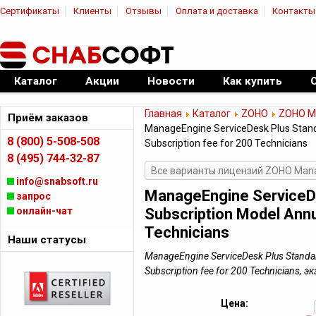
Сертификаты
Клиенты
Отзывы
Оплата и доставка
Контакты
|
Официальный дилер ПО
Каталог
Акции
Новости
Как купить
Главная
Каталог
ZOHO
ZOHO Ma
Приём заказов
ManageEngine ServiceDesk Plus Standa
8 (800) 5-508-508
Subscription fee for 200 Technicians
8 (495) 744-32-87
Все варианты лицензий ZOHO Manag
info@snabsoft.ru
ManageEngine ServiceDe
запрос
онлайн-чат
Subscription Model Annu
Technicians
Наши статусы
ManageEngine ServiceDesk Plus Standard
Subscription fee for 200 Technicians
Цена: