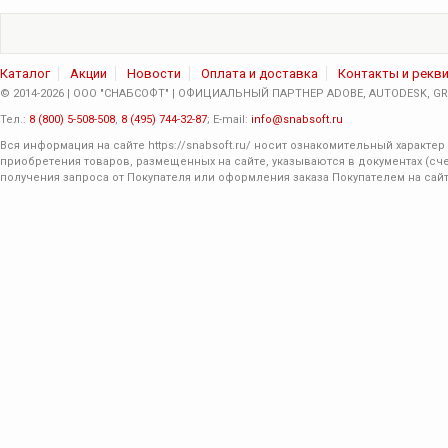
Каталог
Акции
Новости
Оплата и доставка
Контакты и рекв
© 2014-2026 | ООО "СНАБСОФТ" | ОФИЦИАЛЬНЫЙ ПАРТНЕР ADOBE, AUTODESK, GRA
Тел.:
8 (800) 5-508-508
,
8 (495) 744-32-87
; E-mail:
info@snabsoft.ru
Вся информация на сайте
https://snabsoft.ru/
носит ознакомительный характер 
приобретения товаров, размещенных на сайте, указываются в документах (сче
получения запроса от Покупателя или оформления заказа Покупателем на сайт