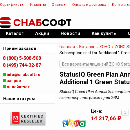
Сертификаты
Клиенты
Отзывы
Оплата и доставка
Контакты
|
Официальный дилер ПО
Каталог
Акции
Новости
Как купить
Главная
Каталог
ZOHO
ZOHO St
Приём заказов
Subscription cost for Additional 1 Gr
8 (800) 5-508-508
Все варианты лицензий ZOHO Stat
8 (495) 744-32-87
StatusIQ Green Plan Ann
info@snabsoft.ru
запрос
Additional 1 Green Stat
онлайн-чат
StatusIQ Green Plan Annual Subscription
экземпляр программы для ЭВМ
Наши статусы
Цена:
14 217,66 ₽