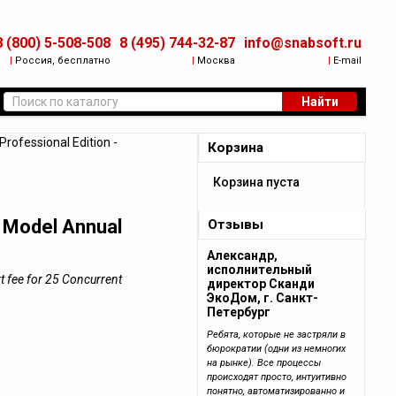
8 (800) 5-508-508
8 (495) 744-32-87
info@snabsoft.ru
|
Россия, бесплатно
|
Москва
|
E-mail
Найти
rofessional Edition -
Корзина
Корзина пуста
l Model Annual
Отзывы
Александр,
исполнительный
t fee for 25 Concurrent
директор Сканди
ЭкоДом, г. Санкт-
Петербург
Ребята, которые не застряли в
бюрократии (одни из немногих
на рынке). Все процессы
происходят просто, интуитивно
понятно, автоматизированно и