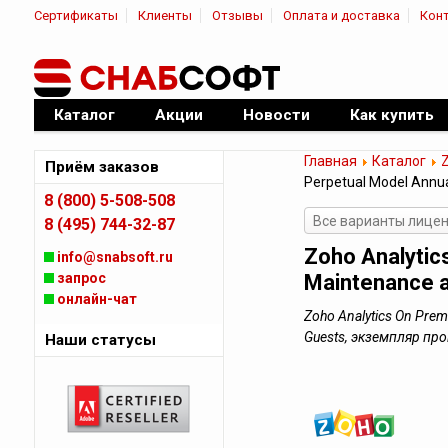
Сертификаты
Клиенты
Отзывы
Оплата и доставка
Кон
|
Официальный дилер ПО
Каталог
Акции
Новости
Как купить
Главная
Каталог
Приём заказов
Perpetual Model Annua
8 (800) 5-508-508
Все варианты лицен
8 (495) 744-32-87
Zoho Analytics
info@snabsoft.ru
запрос
Maintenance a
онлайн-чат
Zoho Analytics On Premi
Guests, экземпляр п
Наши статусы