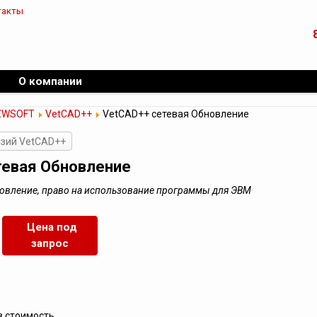
такты
О компании
ZWSOFT
VetCAD++
VetCAD++ сетевая Обновление
нзий VetCAD++
тевая Обновление
новление, право на использование программы для ЭВМ
Цена под
запрос
в стоимость