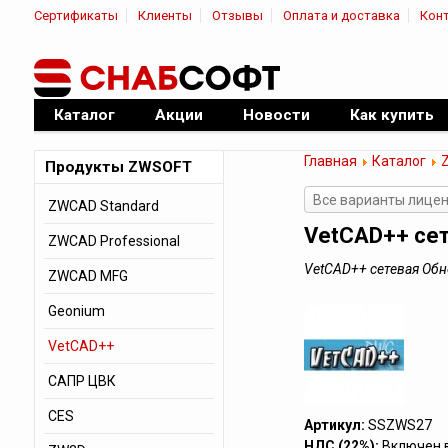
Сертификаты
Клиенты
Отзывы
Оплата и доставка
Кон
|
Официальный дилер ПО
Каталог
Акции
Новости
Как купить
Главная
Каталог
Продукты ZWSOFT
Все варианты лице
ZWCAD Standard
VetCAD++ се
ZWCAD Professional
VetCAD++ сетевая Об
ZWCAD MFG
Geonium
VetCAD++
САПР ЦВК
CES
Артикул:
SSZWS27
НДС (22%):
Включен 