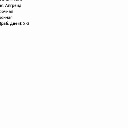
ая; Апгрейд
рочная
ронная
раб. дней):
2-3