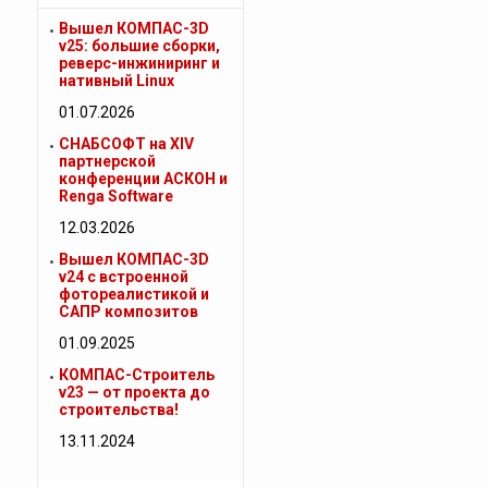
Вышел КОМПАС-3D
v25: большие сборки,
реверс-инжиниринг и
нативный Linux
01.07.2026
СНАБСОФТ на XIV
партнерской
конференции АСКОН и
Renga Software
12.03.2026
Вышел КОМПАС-3D
v24 с встроенной
фотореалистикой и
САПР композитов
01.09.2025
КОМПАС-Строитель
v23 — от проекта до
строительства!
13.11.2024