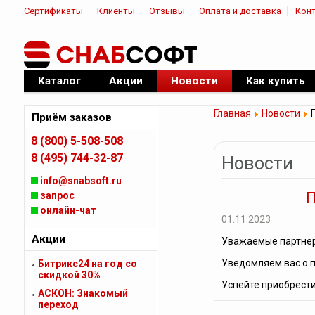
Сертификаты
Клиенты
Отзывы
Оплата и доставка
Кон
|
Официальный дилер ПО
Каталог
Акции
Новости
Как купить
Главная
Новости
П
Приём заказов
8 (800) 5-508-508
8 (495) 744-32-87
Новости
info@snabsoft.ru
П
запрос
онлайн-чат
01.11.2023
Акции
Уважаемые партне
Уведомляем вас о 
Битрикс24 на год со
скидкой 30%
Успейте приобрести
АСКОН: Знакомый
переход