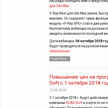
Мы рады сообщить вам о предстоящ
для 3ds Max
.
V-Ray Next для 3ds Max умнее, быс
версиях. Он содержит такие функции, 
модуль «V-Ray GPU» стал в два раз
бесплатному вебинару на русском язы
увидеть возможности последней вер
Дата вебинара:
04 октября 2018 го
будет проводиться на русском язык
обязательна!
подробнее...
Повышение цен на про
Soft с 1 октября 2018 го
12.09.2018
С 1 октября 2018 г. будут действо
компании
SCAD Soft
и услуги по ее
обучение). Пользователям, оплатив