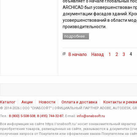
объявляет о начале глобальных по
ARCHICAD был усовершенствован пр
документации фасадов зданий. Кро
усовершенствований в области мод
производительности.
подробнее...
4
В начало
Назад
1
2
3
Каталог
Акции
Новости
Оплата и доставка
Контакты и рекв
© 2014-2026 | ООО "СНАБСОФТ" | ОФИЦИАЛЬНЫЙ ПАРТНЕР ADOBE, AUTODESK, GRA
Тел.:
8 (800) 5-508-508
,
8 (495) 744-32-87
; E-mail:
info@snabsoft.ru
Вся информация на сайте
https://snabsoft.ru/
носит ознакомительный характер 
приобретения товаров, размещенных на сайте, указываются в документах (сче
получения запроса от Покупателя или оформления заказа Покупателем на сайт