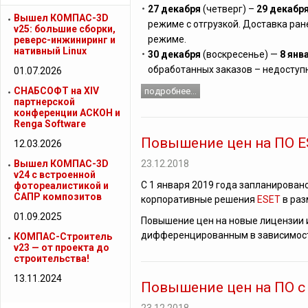
27 декабря
(четверг) –
29 декабр
Вышел КОМПАС-3D
режиме с отгрузкой. Доставка ран
v25: большие сборки,
режиме.
реверс-инжиниринг и
нативный Linux
30 декабря
(воскресенье) —
8 янв
обработанных заказов – недоступ
01.07.2026
СНАБСОФТ на XIV
подробнее...
партнерской
конференции АСКОН и
Renga Software
Повышение цен на ПО ES
12.03.2026
Вышел КОМПАС-3D
23.12.2018
v24 с встроенной
С 1 января 2019 года запланирован
фотореалистикой и
САПР композитов
корпоративные решения
ESET
в раз
01.09.2025
Повышение цен на новые лицензии 
дифференцированным в зависимости
КОМПАС-Строитель
v23 — от проекта до
строительства!
13.11.2024
Повышение цен на ПО с 