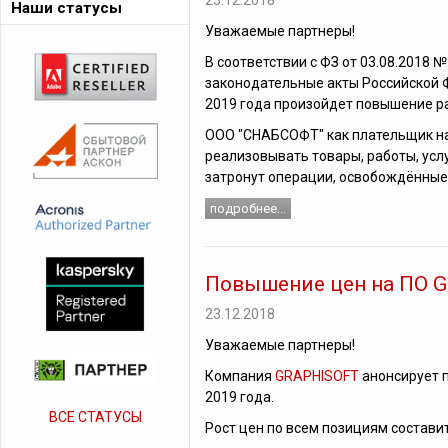
23.12.2018
Наши статусы
Уважаемые партнеры!
В соответствии с ФЗ от 03.08.2018 
законодательные акты Российской Ф
2019 года произойдет повышение ра
ООО "СНАБСОФТ" как плательщик на
реализовывать товары, работы, услу
затронут операции, освобождённые
подробнее...
Повышение цен на ПО G
23.12.2018
Уважаемые партнеры!
Компания
GRAPHISOFT
анонсирует 
2019 года.
ВСЕ СТАТУСЫ
Рост цен по всем позициям состави