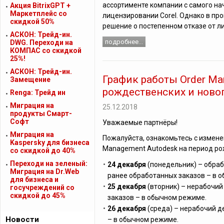
ассортименте компании с самого на
Акция BitrixGPT +
Маркетплейс со
лицензировании Corel. Однако в пр
скидкой 50%
решение о постепенном отказе от л
АСКОН: Трейд-ин.
подробнее...
DWG. Переходи на
КОМПАС со скидкой
25%!
АСКОН: Трейд-ин.
График работы Order Ma
Замещение
рождественских и ново
Renga: Трейд ин
Миграция на
25.12.2018
продукты Смарт-
Софт
Уважаемые партнёры!
Миграция на
Пожалуйста, ознакомьтесь с измене
Kaspersky для бизнеса
Management Autodesk на период ро
cо скидкой до 40%
Переходи на зеленый:
24 декабря
(понедельник) – обраб
Миграция на Dr.Web
ранее обработанных заказов – в 
для бизнеса и
25 декабря
(вторник) – нерабочий
госучреждений cо
скидкой до 45%
заказов – в обычном режиме.
26 декабря
(среда) – нерабочий д
Новости
– в обычном режиме.