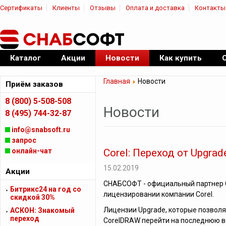
Сертификаты
Клиенты
Отзывы
Оплата и доставка
Контакты
|
Официальный дилер ПО
Каталог
Акции
Новости
Как купить
Главная
Новости
Приём заказов
8 (800) 5-508-508
Новости
8 (495) 744-32-87
info@snabsoft.ru
запрос
онлайн-чат
Corel: Переход от Upgrad
15.02.2019
Акции
СНАБСОФТ - официальный партнер C
Битрикс24 на год со
лицензировании компании Corel.
скидкой 30%
Лицензии Upgrade, которые позво
АСКОН: Знакомый
переход
CorelDRAW перейти на последнюю ве