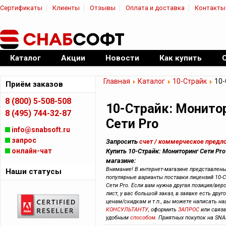
Сертификаты
Клиенты
Отзывы
Оплата и доставка
Контакты
|
Официальный дилер ПО
Каталог
Акции
Новости
Как купить
Главная
Каталог
10-Страйк
10-
Приём заказов
8 (800) 5-508-508
10-Страйк: Монито
8 (495) 744-32-87
Сети Pro
info@snabsoft.ru
запрос
Запросить
счет / коммерческое предл
онлайн-чат
Купить 10-Страйк: Мониторинг Сети Pro
магазине:
Внимание! В интернет-магазине представлен
Наши статусы
популярные варианты поставки лицензий 10-С
Сети Pro. Если вам нужна другая позиция/вер
лист, у вас большой заказ, в заявке есть друг
ценам/скидкам и т.п., вы можете написать н
КОНСУЛЬТАНТУ
, оформить
ЗАПРОС
или связ
удобным
способом
. Приятных покупок на SNA