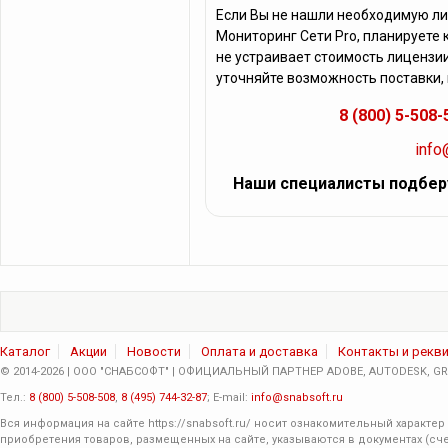
Если Вы не нашли необходимую ли
Мониторинг Сети Pro, планируете
не устраивает стоимость лицензии
уточняйте возможность поставки,
8 (800) 5-508-
info
Наши специалисты подбер
Каталог
Акции
Новости
Оплата и доставка
Контакты и рекв
© 2014-2026 | ООО "СНАБСОФТ" | ОФИЦИАЛЬНЫЙ ПАРТНЕР ADOBE, AUTODESK, GRA
Тел.:
8 (800) 5-508-508
,
8 (495) 744-32-87
; E-mail:
info@snabsoft.ru
Вся информация на сайте
https://snabsoft.ru/
носит ознакомительный характер 
приобретения товаров, размещенных на сайте, указываются в документах (сче