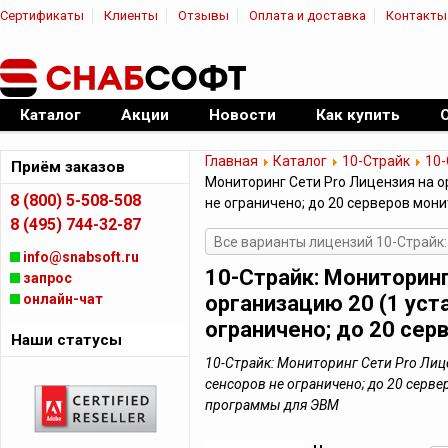
Сертификаты
Клиенты
Отзывы
Оплата и доставка
Контакты
|
Официальный дилер ПО
Каталог
Акции
Новости
Как купить
Главная
Каталог
10-Страйк
10-
Приём заказов
Мониторинг Сети Pro Лицензия на о
8 (800) 5-508-508
не ограничено; до 20 серверов мони
8 (495) 744-32-87
Все варианты лицензий 10-Страйк:
info@snabsoft.ru
10-Страйк: Мониторинг
запрос
онлайн-чат
организацию 20 (1 уст
ограничено; до 20 сер
Наши статусы
10-Страйк: Мониторинг Сети Pro Лице
сенсоров не ограничено; до 20 серв
программы для ЭВМ