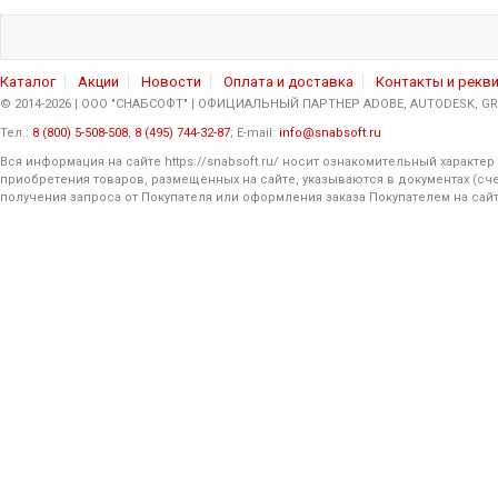
Каталог
Акции
Новости
Оплата и доставка
Контакты и рекв
© 2014-2026 | ООО "СНАБСОФТ" | ОФИЦИАЛЬНЫЙ ПАРТНЕР ADOBE, AUTODESK, GRA
Тел.:
8 (800) 5-508-508
,
8 (495) 744-32-87
; E-mail:
info@snabsoft.ru
Вся информация на сайте
https://snabsoft.ru/
носит ознакомительный характер 
приобретения товаров, размещенных на сайте, указываются в документах (сче
получения запроса от Покупателя или оформления заказа Покупателем на сайт