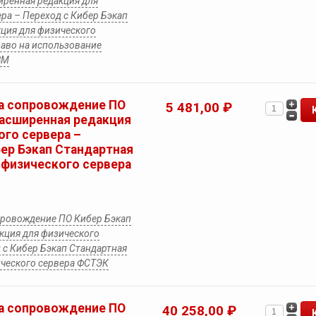
иренная редакция для
ра – Переход с Кибер Бэкап
кция для физического
раво на использование
ВМ
а сопровождение ПО
5 481,00 ₽
Расширенная редакция
ого сервера –
бер Бэкап Стандартная
 физического сервера
провождение ПО Кибер Бэкап
кция для физического
 с Кибер Бэкап Стандартная
ического сервера ФСТЭК
а сопровождение ПО
40 258,00 ₽