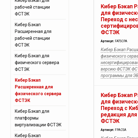
Кибер Бэкап для
Кибер Бэкап 
рабочей станции
для физическ
ФСТЭК
Переход с не
Кибер Бэкап
сертифициро
Расширенная для
ФСТЭК
рабочей станции
Артикул:
FATSCPA
ФСТЭК
Кибер Бэкап Расш
Кибер Бэкап для
физического серве
физического сервера
несертифицирова
версию ФСТЭК ФСТ
ФСТЭК
программы для Э
Кибер Бэкап
Расширенная для
физического сервера
Кибер Бэкап 
ФСТЭК
для физическ
Переход с Ки
Кибер Бэкап для
редакция для
платформы
ФСТЭК
виртуализации ФСТЭК
Артикул:
FPACSA
Кибер Бэкап