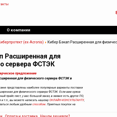
такты
О компании
иберпротект (ex-Acronis)
Кибер Бэкап Расширенная для физичес
п Расширенная для
го сервера ФСТЭК
мерческое предложение
асширенная для физического сервера ФСТЭК в
азине представлены наиболее популярные варианты поставки
ширенная для физического сервера ФСТЭК. Если вам нужна
ный прайс-лист, у вас большой заказ, в заявке есть другое ПО,
 и т.п., вы можете написать нашему
ОНЛАЙН-КОНСУЛЬТАНТУ
,
язаться любым удобным
способом
. Приятных покупок на
ки
Оплата и доставка
Нашли дешевле?