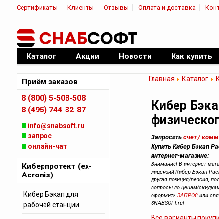
Сертификаты
Клиенты
Отзывы
Оплата и доставка
Кон
|
Официальный дилер ПО
Каталог
Акции
Новости
Как купить
Главная
Каталог
К
Приём заказов
8 (800) 5-508-508
Кибер Бэка
8 (495) 744-32-87
физическо
info@snabsoft.ru
запрос
Запросить
счет / ком
онлайн-чат
Купить Кибер Бэкап Р
интернет-магазине:
Внимание! В интернет-маг
Киберпротект (ex-
лицензий Кибер Бэкап Рас
Acronis)
другая позиция/версия, пол
вопросы по ценам/скидкам
Кибер Бэкап для
оформить
ЗАПРОС
или св
SNABSOFT.ru!
рабочей станции
Все варианты покуп