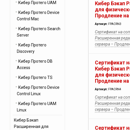
Кибер Протего UAM
Кибер Бэкап 
для физическ
Кибер Протего Device
Продление на
Control Mac
Артикул:
FPACRN3
Кибер Протего Search
Сертификат на со
Server
Расширенная реда
сервера – Продлен
Кибер Протего
Discovery
Кибер Протего DB
Сертификат н
Access
Кибер Бэкап 
для физическ
Кибер Протего TS
Продление на
Кибер Протего Device
Артикул:
FPACRN4
Control Linux
Сертификат на со
Расширенная реда
Кибер Протего UAM
сервера – Продлен
Linux
Кибер Бэкап
Расширенная для
Сертификат н