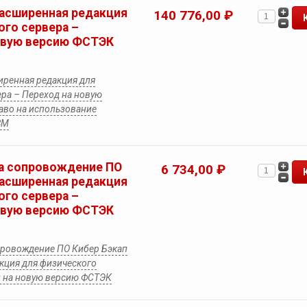
Расширенная редакция
140 776,00 ₽
ого сервера –
овую версию ФСТЭК
иренная редакция для
ра – Переход на новую
аво на использование
ВМ
а сопровождение ПО
6 734,00 ₽
Расширенная редакция
ого сервера –
овую версию ФСТЭК
провождение ПО Кибер Бэкап
кция для физического
д на новую версию ФСТЭК