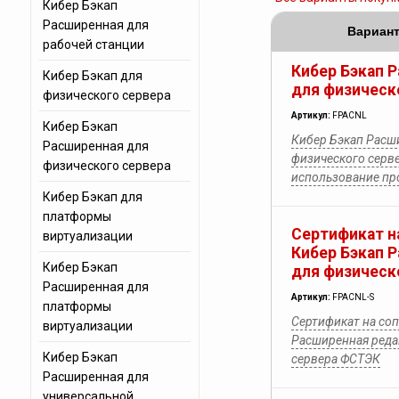
Кибер Бэкап
Расширенная для
Вариант
рабочей станции
Кибер Бэкап 
Кибер Бэкап для
для физическ
физического сервера
Артикул:
FPACNL
Кибер Бэкап
Кибер Бэкап Расш
Расширенная для
физического серве
физического сервера
использование п
Кибер Бэкап для
платформы
Сертификат н
виртуализации
Кибер Бэкап 
Кибер Бэкап
для физическ
Расширенная для
Артикул:
FPACNL-S
платформы
Сертификат на со
виртуализации
Расширенная реда
Кибер Бэкап
сервера ФСТЭК
Расширенная для
универсальной