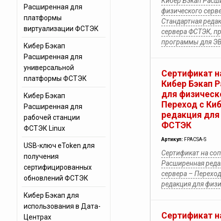
Кибер Бэкап Расш
Расширенная для
физического серве
платформы
Стандартная реда
виртуализации ФСТЭК
сервера ФСТЭК, п
программы для Э
Кибер Бэкап
Расширенная для
универсальной
Сертификат н
платформы ФСТЭК
Кибер Бэкап 
для физическ
Кибер Бэкап
Переход с Ки
Расширенная для
редакция для
рабочей станции
ФСТЭК
ФСТЭК Linux
Артикул:
FPACSA-S
USB-ключ eToken для
Сертификат на со
получения
Расширенная реда
сертифицированных
сервера – Переход
обновлений ФСТЭК
редакция для физ
Кибер Бэкап для
использования в Дата-
Сертификат н
Центрах