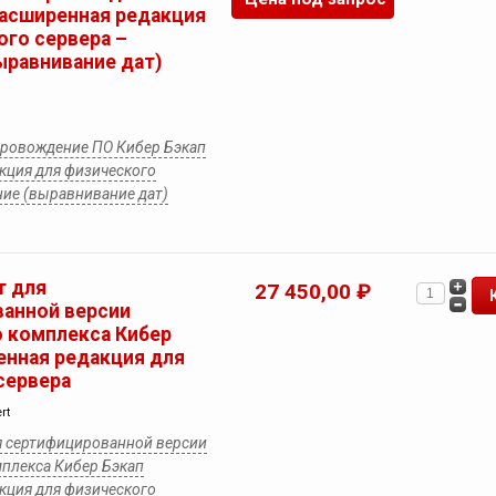
Расширенная редакция
ого сервера –
ыравнивание дат)
провождение ПО Кибер Бэкап
кция для физического
ние (выравнивание дат)
т для
27 450,00 ₽
анной версии
 комплекса Кибер
енная редакция для
сервера
rt
я сертифицированной версии
плекса Кибер Бэкап
кция для физического