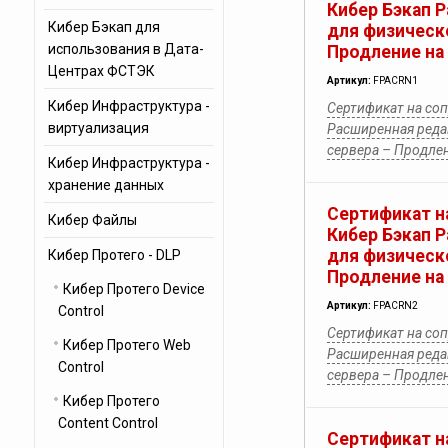
Кибер Бэкап 
Кибер Бэкап для
для физическ
использования в Дата-
Продление на
Центрах ФСТЭК
Артикул:
FPACRN1
Кибер Инфраструктура -
Сертификат на со
виртуализация
Расширенная реда
сервера – Продлен
Кибер Инфраструктура -
хранение данных
Сертификат н
Кибер Файлы
Кибер Бэкап 
для физическ
Кибер Протего - DLP
Продление на
Кибер Протего Device
Артикул:
FPACRN2
Control
Сертификат на со
Кибер Протего Web
Расширенная реда
Control
сервера – Продлен
Кибер Протего
Content Control
Сертификат н