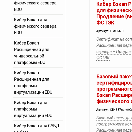
физического сервера
Кибер Бэкап 
EDU
для физическ
Продление (в
Кибер Бэкап для
ФСТЭК
физического сервера
Артикул:
FPACRNC
EDU
Сертификат на со
Кибер Бэкап
Расширенная реда
Расширенная для
сервера – Продле
универсальной
ФСТЭК
платформы EDU
Кибер Бэкап
Базовый паке
Расширенная для
сертифициров
платформы
программного
виртуализации EDU
Бэкап Расшир
физического 
Кибер Бэкап для
платформы
Артикул:
CB4337servACe
виртуализации EDU
Базовый пакет дл
программного ком
Кибер Бэкап для СУБД
Расширенная реда