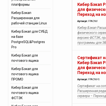
Кибер Бэкап 
платформы
для физическ
Кибер Бэкап
Переход на н
Расширенная для
Артикул:
FPACNV
рабочей станции Linux
Кибер Бэкап Расш
Кибер Бэкап для СУБД
физического серве
на базе
версию ФСТЭК, пр
PostgreSQL&Postgres
программы для Э
Pro
Кибер Бэкап для
Сертификат н
почтового ящика
Кибер Бэкап 
для физическ
Кибер Бэкап для
Переход на н
почтового ящика
ПРОМО
Артикул:
FPACNV-S
Сертификат на со
Кибер Бэкап для
Расширенная реда
почтового ящика
сервера – Перехо
ФСТЭК