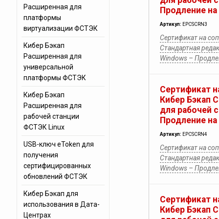
для рабочей 
Расширенная для
Продление на 
платформы
Артикул:
EPCSCRN3
виртуализации ФСТЭК
Сертификат на со
Кибер Бэкап
Стандартная редак
Расширенная для
Windows – Продлен
универсальной
платформы ФСТЭК
Сертификат н
Кибер Бэкап
Кибер Бэкап 
Расширенная для
для рабочей 
рабочей станции
Продление на 
ФСТЭК Linux
Артикул:
EPCSCRN4
USB-ключ eToken для
Сертификат на со
получения
Стандартная редак
сертифицированных
Windows – Продлен
обновлений ФСТЭК
Кибер Бэкап для
Сертификат н
использования в Дата-
Кибер Бэкап 
Центрах