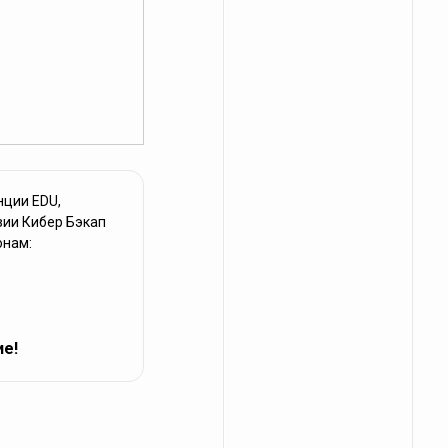
нции EDU,
зии Кибер Бэкап
онам:
ие!