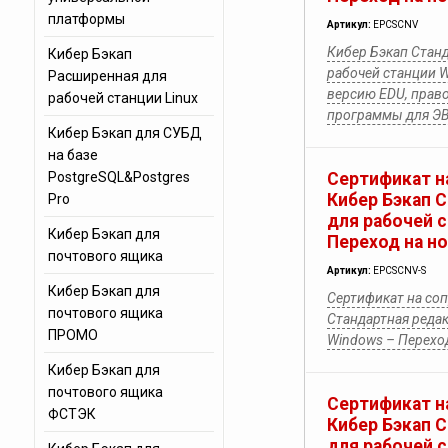
платформы
Артикул:
EPCSCNV
Кибер Бэкап Станд
Кибер Бэкап
рабочей станции 
Расширенная для
версию EDU, прав
рабочей станции Linux
программы для Э
Кибер Бэкап для СУБД
на базе
PostgreSQL&Postgres
Сертификат н
Кибер Бэкап 
Pro
для рабочей 
Кибер Бэкап для
Переход на н
почтового ящика
Артикул:
EPCSCNV-S
Кибер Бэкап для
Сертификат на со
почтового ящика
Стандартная редак
ПРОМО
Windows – Перехо
Кибер Бэкап для
почтового ящика
Сертификат н
ФСТЭК
Кибер Бэкап 
для рабочей 