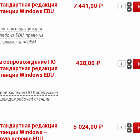
Стандартная редакция
7 441,00 ₽
станции Windows EDU
артная редакция для
indows EDU, право на
рограммы для ЭВМ
а сопровождение ПО
428,00 ₽
Стандартная редакция
станции Windows EDU
провождение ПО Кибер Бэкап
ция для рабочей станции
Стандартная редакция
5 024,00 ₽
станции Windows –
овую версию EDU