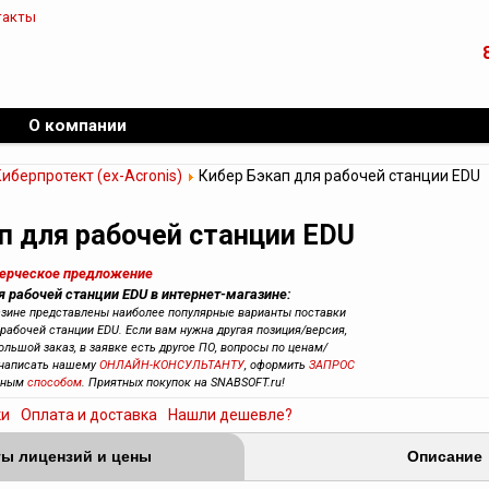
такты
О компании
иберпротект (ex-Acronis)
Кибер Бэкап для рабочей станции EDU
п для рабочей станции EDU
мерческое предложение
я рабочей станции EDU в интернет-магазине:
азине представлены наиболее популярные варианты поставки
рабочей станции EDU. Если вам нужна другая позиция/версия,
большой заказ, в заявке есть другое ПО, вопросы по ценам/
е написать нашему
ОНЛАЙН-КОНСУЛЬТАНТУ
, оформить
ЗАПРОС
обным
способом
. Приятных покупок на SNABSOFT.ru!
ки
Оплата и доставка
Нашли дешевле?
ы лицензий и цены
Описание