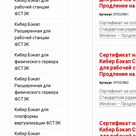
Кибер Бэкап для
Продление на 
рабочей станции
ФСТЭК
Артикул:
EPCSCRN1
Сертификат на со
Кибер Бэкап
Стандартная редак
Расширенная для
Windows – Продлен
рабочей станции
ФСТЭК
Сертификат н
Кибер Бэкап для
Кибер Бэкап 
физического сервера
для рабочей 
ФСТЭК
Продление на 
Кибер Бэкап
Артикул:
EPCSCRN2
Расширенная для
Сертификат на со
физического сервера
Стандартная редак
ФСТЭК
Windows – Продлен
Кибер Бэкап для
платформы
Сертификат н
виртуализации ФСТЭК
Кибер Бэкап 
Кибер Бэкап