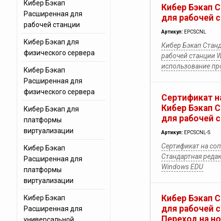
Кибер Бэкап
Кибер Бэкап 
Расширенная для
для рабочей 
рабочей станции
Артикул:
EPCSCNL
Кибер Бэкап для
Кибер Бэкап Станд
физического сервера
рабочей станции W
использование п
Кибер Бэкап
Расширенная для
физического сервера
Сертификат н
Кибер Бэкап 
Кибер Бэкап для
для рабочей 
платформы
виртуализации
Артикул:
EPCSCNL-S
Сертификат на со
Кибер Бэкап
Стандартная редак
Расширенная для
Windows EDU
платформы
виртуализации
Кибер Бэкап 
Кибер Бэкап
для рабочей 
Расширенная для
Переход на н
универсальной