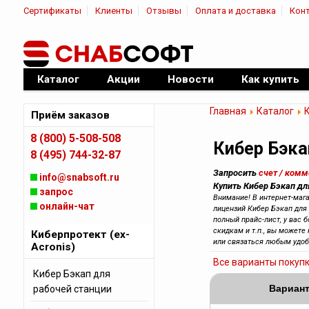
Сертификаты
Клиенты
Отзывы
Оплата и доставка
Кон
|
Официальный дилер ПО
Каталог
Акции
Новости
Как купить
Главная
Каталог
К
Приём заказов
8 (800) 5-508-508
Кибер Бэка
8 (495) 744-32-87
Запросить
счет / ком
info@snabsoft.ru
Купить Кибер Бэкап дл
запрос
Внимание! В интернет-маг
онлайн-чат
лицензий Кибер Бэкап для 
полный прайс-лист, у вас 
скидкам и т.п., вы может
Киберпротект (ex-
или связаться любым уд
Acronis)
Все варианты покуп
Кибер Бэкап для
рабочей станции
Вариант