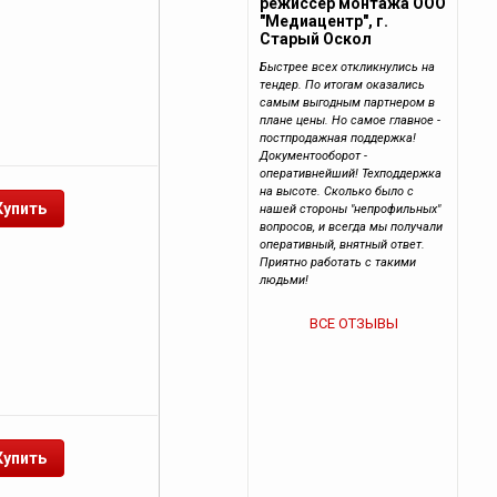
режиссер монтажа ООО
"Медиацентр", г.
Старый Оскол
Быстрее всех откликнулись на
тендер. По итогам оказались
самым выгодным партнером в
плане цены. Но самое главное -
постпродажная поддержка!
Документооборот -
оперативнейший! Техподдержка
на высоте. Сколько было с
нашей стороны "непрофильных"
вопросов, и всегда мы получали
оперативный, внятный ответ.
Приятно работать с такими
людьми!
ВСЕ ОТЗЫВЫ