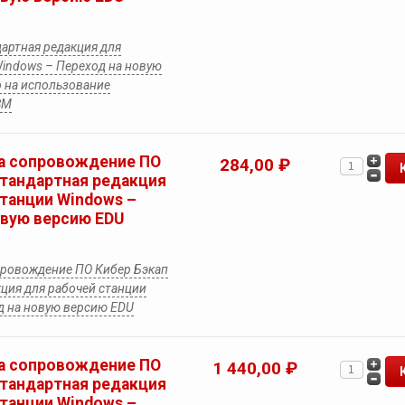
артная редакция для
Windows – Переход на новую
о на использование
ВМ
а сопровождение ПО
284,00 ₽
Стандартная редакция
станции Windows –
овую версию EDU
провождение ПО Кибер Бэкап
ция для рабочей станции
д на новую версию EDU
а сопровождение ПО
1 440,00 ₽
Стандартная редакция
станции Windows –