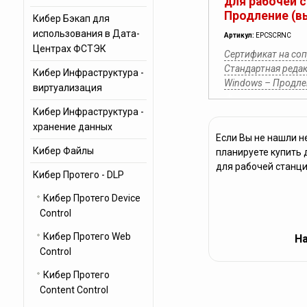
для рабочей 
Продление (в
Кибер Бэкап для
использования в Дата-
Артикул:
EPCSCRNC
Центрах ФСТЭК
Сертификат на со
Стандартная редак
Кибер Инфраструктура -
Windows – Продле
виртуализация
Кибер Инфраструктура -
хранение данных
Если Вы не нашли н
Кибер Файлы
планируете купить 
для рабочей станци
Кибер Протего - DLP
Кибер Протего Device
Control
Кибер Протего Web
На
Control
Кибер Протего
Content Control