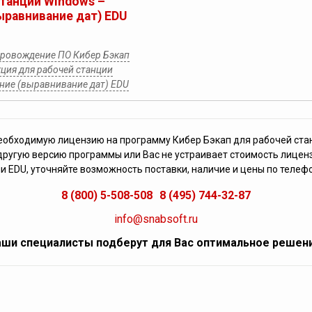
станции Windows –
ыравнивание дат) EDU
провождение ПО Кибер Бэкап
ция для рабочей станции
ние (выравнивание дат) EDU
еобходимую лицензию на программу Кибер Бэкап для рабочей ста
другую версию программы или Вас не устраивает стоимость лицен
и EDU, уточняйте возможность поставки, наличие и цены по телеф
8 (800) 5-508-508
8 (495) 744-32-87
info@snabsoft.ru
ши специалисты подберут для Вас оптимальное решен