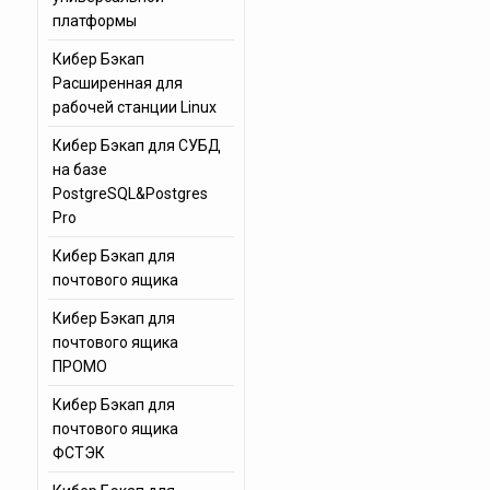
платформы
Кибер Бэкап
Расширенная для
рабочей станции Linux
Кибер Бэкап для СУБД
на базе
PostgreSQL&Postgres
Pro
Кибер Бэкап для
почтового ящика
Кибер Бэкап для
почтового ящика
ПРОМО
Кибер Бэкап для
почтового ящика
ФСТЭК