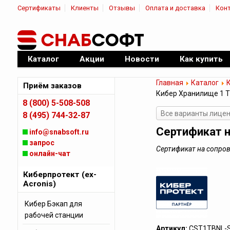
Сертификаты
Клиенты
Отзывы
Оплата и доставка
Кон
|
Официальный дилер ПО
Каталог
Акции
Новости
Как купить
Главная
Каталог
К
Приём заказов
Кибер Хранилище 1 
8 (800) 5-508-508
Все варианты лице
8 (495) 744-32-87
Сертификат 
info@snabsoft.ru
запрос
Сертификат на сопро
онлайн-чат
Киберпротект (ex-
Acronis)
Кибер Бэкап для
рабочей станции
Артикул:
CST1TBNL-