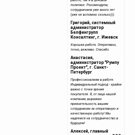
работе, так и в ценовой
политике. Рекомендуем,
сотрудничаем уже много лет
(уже не вспомню сколько))).
Григорий, системный
администратор
Белфингрупп
Консалтинг, г. Ижевск
Хорошая работа. Оперативно,
точно, вежливо. Спасибо.
Анастасия,
администратор "Румпу
Проект", г. Санкт-
Петербург
Профессионализм в работе.
Индивидуальный подход - крайне
важно с точки зрения
покупателя. Я, от лица нашей
компании, выражаю
признательность вашим
сотрудникам за оперативную и
качественную работу! Мы
надеемся на сотрудничество в
будущем!
Алексей, главный