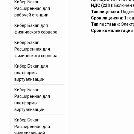
Кибер Бэкап
НДС (22%):
Включен 
Расширенная для
Тип лицензии:
Подпи
рабочей станции
Срок лицензии:
1 го
Тип поставки:
Элект
Кибер Бэкап для
Срок комплектации (
физического сервера
Кибер Бэкап
Расширенная для
физического сервера
Кибер Бэкап для
платформы
виртуализации
Кибер Бэкап
Расширенная для
платформы
виртуализации
Кибер Бэкап
Расширенная для
универсальной