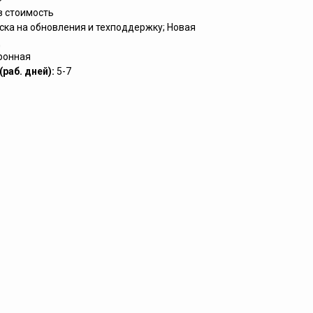
в стоимость
ска на обновления и техподдержку; Новая
д
ронная
раб. дней):
5-7