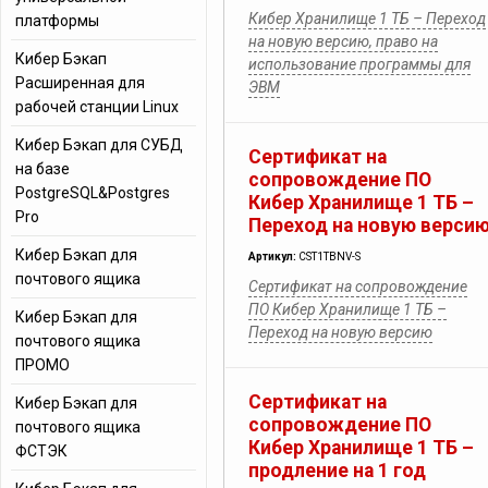
Кибер Хранилище 1 ТБ – Переход
платформы
на новую версию, право на
Кибер Бэкап
использование программы для
Расширенная для
ЭВМ
рабочей станции Linux
Кибер Бэкап для СУБД
Сертификат на
на базе
сопровождение ПО
PostgreSQL&Postgres
Кибер Хранилище 1 ТБ –
Pro
Переход на новую верси
Кибер Бэкап для
Артикул:
CST1TBNV-S
почтового ящика
Сертификат на сопровождение
ПО Кибер Хранилище 1 ТБ –
Кибер Бэкап для
Переход на новую версию
почтового ящика
ПРОМО
Сертификат на
Кибер Бэкап для
сопровождение ПО
почтового ящика
Кибер Хранилище 1 ТБ –
ФСТЭК
продление на 1 год