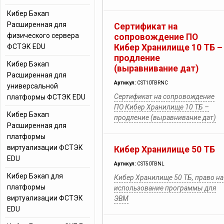
Кибер Бэкап
Расширенная для
Сертификат на
физического сервера
сопровождение ПО
ФСТЭК EDU
Кибер Хранилище 10 ТБ –
продление
Кибер Бэкап
(выравнивание дат)
Расширенная для
Артикул:
CST10TBRNC
универсальной
Сертификат на сопровождение
платформы ФСТЭК EDU
ПО Кибер Хранилище 10 ТБ –
Кибер Бэкап
продление (выравнивание дат)
Расширенная для
платформы
виртуализации ФСТЭК
Кибер Хранилище 50 ТБ
EDU
Артикул:
CST50TBNL
Кибер Бэкап для
Кибер Хранилище 50 ТБ, право на
платформы
использование программы для
виртуализации ФСТЭК
ЭВМ
EDU