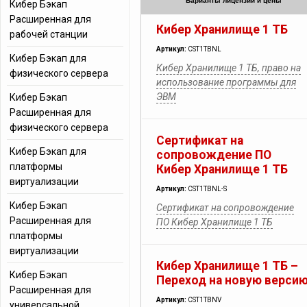
Варианты лицензий и цены
Кибер Бэкап
Расширенная для
Кибер Хранилище 1 ТБ
рабочей станции
Артикул:
CST1TBNL
Кибер Бэкап для
Кибер Хранилище 1 ТБ, право на
физического сервера
использование программы для
ЭВМ
Кибер Бэкап
Расширенная для
физического сервера
Сертификат на
Кибер Бэкап для
сопровождение ПО
платформы
Кибер Хранилище 1 ТБ
виртуализации
Артикул:
CST1TBNL-S
Кибер Бэкап
Сертификат на сопровождение
Расширенная для
ПО Кибер Хранилище 1 ТБ
платформы
виртуализации
Кибер Хранилище 1 ТБ –
Кибер Бэкап
Переход на новую верси
Расширенная для
Артикул:
CST1TBNV
универсальной