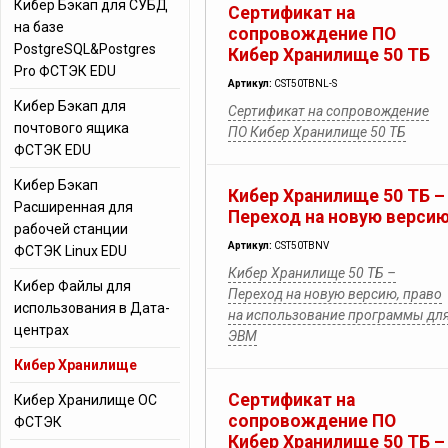
Кибер Бэкап для СУБД
Сертификат на
на базе
сопровождение ПО
PostgreSQL&Postgres
Кибер Хранилище 50 ТБ
Pro ФСТЭК EDU
Артикул:
CST50TBNL-S
Кибер Бэкап для
Сертификат на сопровождение
почтового ящика
ПО Кибер Хранилище 50 ТБ
ФСТЭК EDU
Кибер Бэкап
Кибер Хранилище 50 ТБ –
Расширенная для
Переход на новую верси
рабочей станции
Артикул:
CST50TBNV
ФСТЭК Linux EDU
Кибер Хранилище 50 ТБ –
Кибер Файлы для
Переход на новую версию, право
использования в Дата-
на использование программы дл
центрах
ЭВМ
Кибер Хранилище
Сертификат на
Кибер Хранилище ОС
сопровождение ПО
ФСТЭК
Кибер Хранилище 50 ТБ –