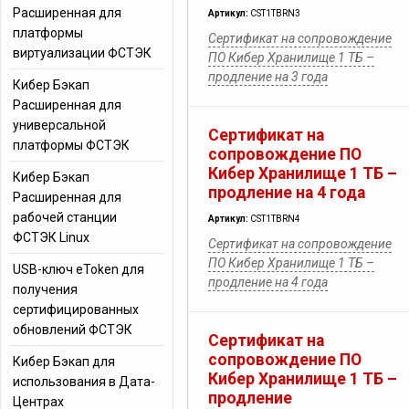
Расширенная для
Артикул:
CST1TBRN3
платформы
Сертификат на сопровождение
виртуализации ФСТЭК
ПО Кибер Хранилище 1 ТБ –
продление на 3 года
Кибер Бэкап
Расширенная для
универсальной
Сертификат на
платформы ФСТЭК
сопровождение ПО
Кибер Хранилище 1 ТБ –
Кибер Бэкап
продление на 4 года
Расширенная для
рабочей станции
Артикул:
CST1TBRN4
ФСТЭК Linux
Сертификат на сопровождение
ПО Кибер Хранилище 1 ТБ –
USB-ключ eToken для
продление на 4 года
получения
сертифицированных
обновлений ФСТЭК
Сертификат на
сопровождение ПО
Кибер Бэкап для
Кибер Хранилище 1 ТБ –
использования в Дата-
продление
Центрах