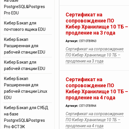
на базе
PostgreSQL&Postgres
Pro EDU
Сертификат на
сопровождение ПО
Кибер Бэкап для
Кибер Хранилище 10 ТБ –
почтового ящика EDU
продление на 3 года
Кибер Бэкап
Артикул:
CST10TBRN3
Расширенная для
Сертификат на сопровождение
рабочей станции EDU
ПО Кибер Хранилище 10 ТБ –
продление на 3 года
Кибер Бэкап для
рабочей станции EDU
Кибер Бэкап
Сертификат на
Расширенная для
сопровождение ПО
Кибер Хранилище 10 ТБ –
рабочей станции Linux
продление на 4 года
EDU
Артикул:
CST10TBRN4
Кибер Бэкап для СУБД
Сертификат на сопровождение
на базе
ПО Кибер Хранилище 10 ТБ –
PostgreSQL&Postgres
продление на 4 года
Pro ФСТЭК