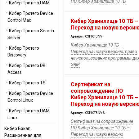
ПО Кибер Хранилище 10 ТБ
Кибер Протего UAM
Кибер Протего Device
Control Mac
Кибер Хранилище 10 ТБ –
Переход на новую верси
Кибер Протего Search
Артикул:
CST10TBNV
Server
Кибер Хранилище 10 ТБ –
Кибер Протего
Переход на новую версию, право
Discovery
на использование программы дл
ЭВМ
Кибер Протего DB
Access
Кибер Протего TS
Сертификат на
сопровождение ПО
Кибер Протего Device
Кибер Хранилище 10 ТБ –
Control Linux
Переход на новую верси
Кибер Протего UAM
Артикул:
CST10TBNV-S
Linux
Сертификат на сопровождение
ПО Кибер Хранилище 10 ТБ –
Кибер Бэкап
Переход на новую версию
Расширенная для