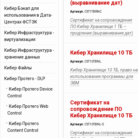
(выравнивание дат)
Кибер Бэкап для
Артикул:
CST1TBRNC
использования в Дата-
Сертификат на сопровождение
Центрах ФСТЭК
ПО Кибер Хранилище 1 ТБ –
Кибер Инфраструктура -
продление (выравнивание дат)
виртуализация
Кибер Инфраструктура -
Кибер Хранилище 10 ТБ
хранение данных
Артикул:
CST10TBNL
Кибер Файлы
Кибер Хранилище 10 ТБ, право на
использование программы для
Кибер Протего - DLP
ЭВМ
Кибер Протего Device
Control
Сертификат на
Кибер Протего Web
сопровождение ПО
Control
Кибер Хранилище 10 ТБ
Кибер Протего
Артикул:
CST10TBNL-S
Content Control
Сертификат на сопровождение