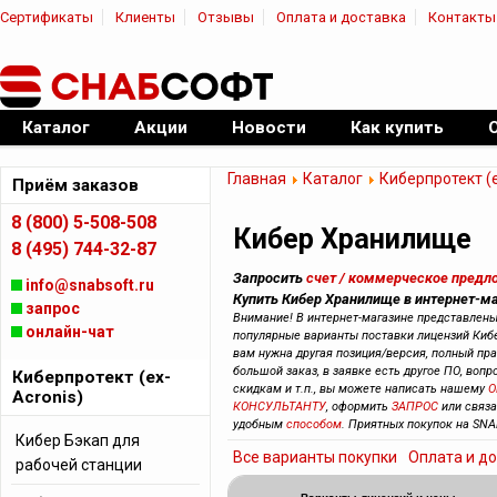
Сертификаты
Клиенты
Отзывы
Оплата и доставка
Контакты
|
Официальный дилер ПО
Каталог
Акции
Новости
Как купить
Главная
Каталог
Киберпротект (e
Приём заказов
8 (800) 5-508-508
Кибер Хранилище
8 (495) 744-32-87
Запросить
счет / коммерческое предл
info@snabsoft.ru
Купить Кибер Хранилище в интернет-ма
запрос
Внимание! В интернет-магазине представлен
онлайн-чат
популярные варианты поставки лицензий Киб
вам нужна другая позиция/версия, полный прай
большой заказ, в заявке есть другое ПО, вопр
Киберпротект (ex-
скидкам и т.п., вы можете написать нашему
О
Acronis)
КОНСУЛЬТАНТУ
, оформить
ЗАПРОС
или связ
удобным
способом
. Приятных покупок на SNA
Кибер Бэкап для
Все варианты покупки
Оплата и д
рабочей станции