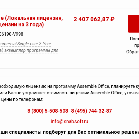
ce (Локальная лицензия,
2 407 062,87 ₽
ензии на 3 года)
06190-V998
Пос
mercial Single-user 3-Year
п
wal, экземпляр программы для
Обрат
еобходимую лицензию на программу Assemble Office, планируете к
ли Вас не устраивает стоимость лицензии Assemble Office, уточн
и цены по телефонам:
8 (800) 5-508-508
8 (495) 744-32-87
info@snabsoft.ru
ши специалисты подберут для Вас оптимальное решен