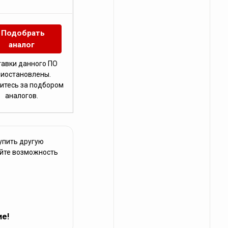
Подобрать
аналог
тавки данного ПО
риостановлены.
итесь за подбором
аналогов.
упить другую
яйте возможность
ие!