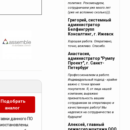
политике. Рекомендуем,
сотрудничаем уже много лет
(уже не вспомню сколько))).
Григорий, системный
администратор
Белфингрупп
Консалтинг, г. Ижевск
Хорошая работа. Оперативно,
точно, вежливо. Спасибо.
Анастасия,
администратор "Румпу
Проект", г. Санкт-
Петербург
Профессионализм в работе.
Индивидуальный подход - крайне
важно с точки зрения
покупателя. Я, от лица нашей
компании, выражаю
признательность вашим
Подобрать
сотрудникам за оперативную и
аналог
качественную работу! Мы
надеемся на сотрудничество в
будущем!
тавки данного ПО
Алексей, главный
риостановлены.
режиссер монтажа ООО