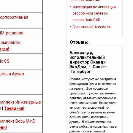
версии AutoCAD
Инструкция по активации
бессрочной cетевой
орпоративная
версии AutoCAD
База знаний Autodesk
IM-решения
Отзывы
Комплекты
д-ин!
Александр,
исполнительный
io CS
директор Сканди
ЭкоДом, г. Санкт-
Петербург
дель и Архив
Ребята, которые не застряли в
бюрократии (одни из немногих
на рынке). Все процессы
происходят просто, интуитивно
понятно, автоматизированно и
омплект Инженерные
очень оперативно. Также, если
запрос нестандартный, то
D
|
Трейд-ин!
обработают в ручном режиме
без излишней волокиты и
омплект Весь MinD
рутины. В общем компания
очень гибкая и лояльная, как в
ин!
работе, так и в ценовой