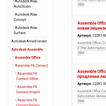
Autodesk Alias
ЭВМ
AutoStudio
Autodesk Alias
Concept
Assemble Offi
Autodesk Alias
новая лицензи
Surface
Артикул:
C22K1-N
Autodesk Arnold render
Assemble Office CL
3-Year Subscripti
Autodesk Assemble
ЭВМ
Assemble Office
Assemble P6 Connect
Assemble Offi
Assemble P6
продление лиц
Connect Office
Артикул:
C22K1-0
Assemble P6
Assemble Office Co
Connect Project
Subscription Rene
Assemble P6
ЭВМ
Connect Region