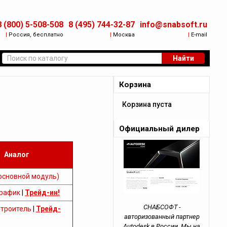
8 (800) 5-508-508
8 (495) 744-32-87
info@snabsoft.ru
|
Россия, бесплатно
|
Москва
|
E-mail
Найти
Корзина
Корзина пуста
Официальный дилер
Аналог
основной модуль)
рафик
|
Трейд-ин!
СНАБСОФТ -
троитель
|
Трейд-
авторизованный партнер
Autodesk в России. Мы на