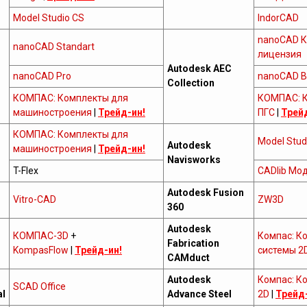
Model Studio CS
IndorCAD
nanoCAD К
nanoCAD Standart
лицензия
Autodesk AEC
nanoCAD Pro
nanoCAD B
Collection
КОМПАС: Комплекты для
КОМПАС: 
машиностроения
|
Трейд-ин!
ПГС
|
Трей
КОМПАС: Комплекты для
Model Stud
Autodesk
машиностроения
|
Трейд-ин!
Navisworks
T-Flex
CADlib Мо
Autodesk Fusion
Vitro-CAD
ZW3D
360
Autodesk
КОМПАС-3D
+
Компас: К
Fabrication
KompasFlow
|
Трейд-ин!
системы 2
CAMduct
Autodesk
Компас: К
SCAD Office
al
Advance Steel
2D
|
Трейд-