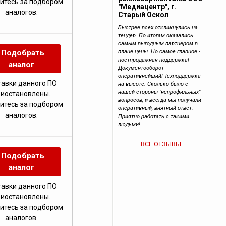
итесь за подбором
"Медиацентр", г.
аналогов.
Старый Оскол
Быстрее всех откликнулись на
тендер. По итогам оказались
самым выгодным партнером в
Подобрать
плане цены. Но самое главное -
постпродажная поддержка!
аналог
Документооборот -
оперативнейший! Техподдержка
тавки данного ПО
на высоте. Сколько было с
нашей стороны "непрофильных"
риостановлены.
вопросов, и всегда мы получали
итесь за подбором
оперативный, внятный ответ.
аналогов.
Приятно работать с такими
людьми!
ВСЕ ОТЗЫВЫ
Подобрать
аналог
тавки данного ПО
риостановлены.
итесь за подбором
аналогов.