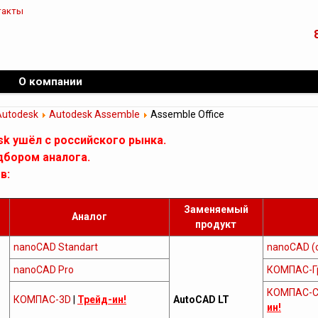
такты
О компании
Autodesk
Autodesk Assemble
Assemble Office
sk ушёл с российского рынка.
дбором аналога.
в:
Заменяемый
Аналог
продукт
nanoCAD Standart
nanoCAD (
nanoCAD Pro
КОМПАС-Г
КОМПАС-С
КОМПАС-3D
|
Трейд-ин!
AutoCAD LT
ин!