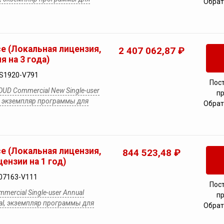
Обрат
ce (Локальная лицензия,
2 407 062,87 ₽
я на 3 года)
S1920-V791
Пос
OUD Commercial New Single-user
п
on, экземпляр программы для
Обрат
ce (Локальная лицензия,
844 523,48 ₽
ензии на 1 год)
07163-V111
Пос
mmercial Single-user Annual
п
wal, экземпляр программы для
Обрат