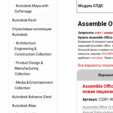
Autodesk Maya with
Модуль СПДС
Softimage
Autodesk Revit
Assemble Of
Отраслевые коллекции
Запросить
счет / ком
Autodesk
Купить Assemble Office
Внимание! В интернет-маг
Architecture
лицензий Assemble Office. 
Engineering &
большой заказ, в заявке е
Construction Collection
написать нашему
ОНЛАЙН
удобным
способом
. Прият
Product Design &
Все варианты покуп
Manufacturing
Collection
Вариант
Media & Entertainment
Assemble Offi
Collection
новая лицензи
Autodesk Advance Steel
Артикул:
C22K1-N
Autodesk Alias
Assemble Office CL
Annual Subscripti