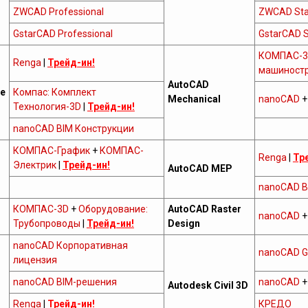
ZWCAD Professional
ZWCAD Sta
GstarCAD Professional
GstarCAD 
КОМПАС-3
Renga
|
Трейд-ин!
машиност
AutoCAD
re
Компас: Комплект
Mechanical
nanoCAD
Технология-3D
|
Трейд-ин!
nanoCAD BIM Конструкции
КОМПАС-График
+
КОМПАС-
Renga
|
Тр
Электрик
|
Трейд-ин!
AutoCAD MEP
nanoCAD B
КОМПАС-3D
+
Оборудование:
AutoCAD Raster
nanoCAD
Трубопроводы
|
Трейд-ин!
Design
nanoCAD Корпоративная
nanoCAD G
лицензия
nanoCAD BIM-решения
nanoCAD
Autodesk Civil 3D
Renga
|
Трейд-ин!
КРЕДО