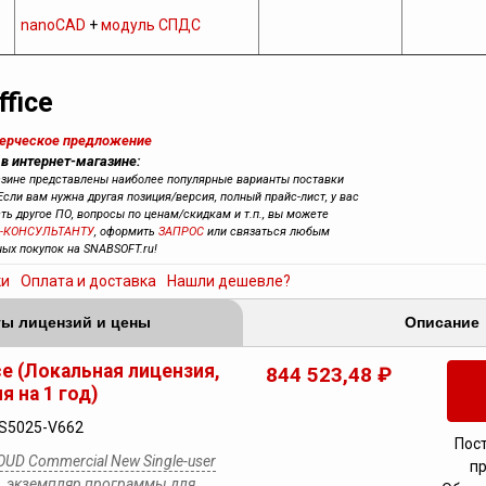
nanoCAD
+
модуль СПДС
fice
мерческое предложение
 в интернет-магазине:
азине представлены наиболее популярные варианты поставки
Если вам нужна другая позиция/версия, полный прайс-лист, у вас
сть другое ПО, вопросы по ценам/скидкам и т.п., вы можете
-КОНСУЛЬТАНТУ
, оформить
ЗАПРОС
или связаться любым
ных покупок на SNABSOFT.ru!
ки
Оплата и доставка
Нашли дешевле?
ы лицензий и цены
Описание
ce (Локальная лицензия,
844 523,48 ₽
я на 1 год)
S5025-V662
Пос
OUD Commercial New Single-user
п
on, экземпляр программы для