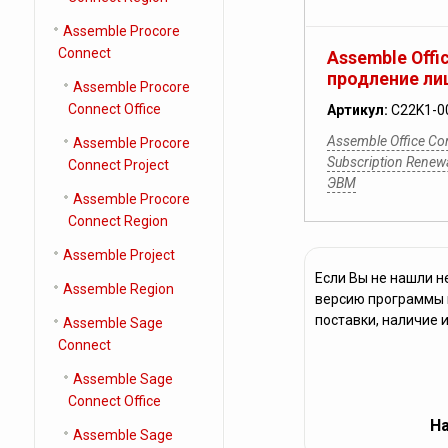
Assemble Procore
Connect
Assemble Offi
продление лиц
Assemble Procore
Connect Office
Артикул:
C22K1-0
Assemble Office Com
Assemble Procore
Subscription Rene
Connect Project
ЭВМ
Assemble Procore
Connect Region
Assemble Project
Если Вы не нашли н
Assemble Region
версию программы и
поставки, наличие 
Assemble Sage
Connect
Assemble Sage
Connect Office
На
Assemble Sage