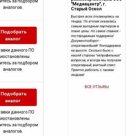
итесь за подбором
"Медиацентр", г.
аналогов.
Старый Оскол
Быстрее всех откликнулись на
тендер. По итогам оказались
самым выгодным партнером в
Подобрать
плане цены. Но самое главное -
постпродажная поддержка!
аналог
Документооборот -
оперативнейший! Техподдержка
тавки данного ПО
на высоте. Сколько было с
нашей стороны "непрофильных"
риостановлены.
вопросов, и всегда мы получали
итесь за подбором
оперативный, внятный ответ.
аналогов.
Приятно работать с такими
людьми!
ВСЕ ОТЗЫВЫ
Подобрать
аналог
тавки данного ПО
риостановлены.
итесь за подбором
аналогов.