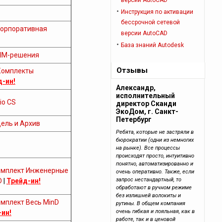
версии AutoCAD
Инструкция по активации
бессрочной cетевой
орпоративная
версии AutoCAD
База знаний Autodesk
IM-решения
Отзывы
Комплекты
д-ин!
Александр,
исполнительный
io CS
директор Сканди
ЭкоДом, г. Санкт-
Петербург
дель и Архив
Ребята, которые не застряли в
бюрократии (одни из немногих
на рынке). Все процессы
происходят просто, интуитивно
понятно, автоматизированно и
омплект Инженерные
очень оперативно. Также, если
запрос нестандартный, то
D
|
Трейд-ин!
обработают в ручном режиме
без излишней волокиты и
омплект Весь MinD
рутины. В общем компания
очень гибкая и лояльная, как в
ин!
работе, так и в ценовой