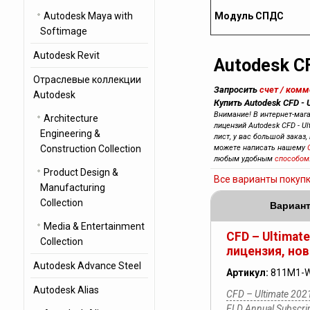
Autodesk Maya with
Модуль СПДС
Softimage
Autodesk Revit
Autodesk CF
Отраслевые коллекции
Запросить
счет / ком
Autodesk
Купить Autodesk CFD - 
Внимание! В интернет-маг
Architecture
лицензий Autodesk CFD - Ul
Engineering &
лист, у вас большой заказ,
Construction Collection
можете написать нашему
любым удобным
способом
Product Design &
Все варианты покуп
Manufacturing
Collection
Вариант
Media & Entertainment
CFD – Ultimat
Collection
лицензия, нов
Autodesk Advance Steel
Артикул:
811M1-
Autodesk Alias
CFD – Ultimate 202
ELD Annual Subscr