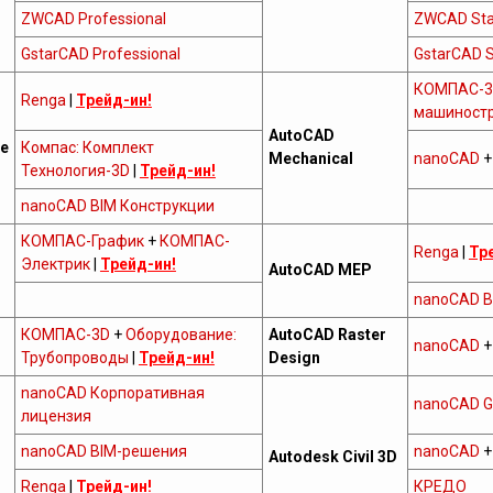
ZWCAD Professional
ZWCAD Sta
GstarCAD Professional
GstarCAD 
КОМПАС-3
Renga
|
Трейд-ин!
машиност
AutoCAD
re
Компас: Комплект
Mechanical
nanoCAD
Технология-3D
|
Трейд-ин!
nanoCAD BIM Конструкции
КОМПАС-График
+
КОМПАС-
Renga
|
Тр
Электрик
|
Трейд-ин!
AutoCAD MEP
nanoCAD B
КОМПАС-3D
+
Оборудование:
AutoCAD Raster
nanoCAD
Трубопроводы
|
Трейд-ин!
Design
nanoCAD Корпоративная
nanoCAD G
лицензия
nanoCAD BIM-решения
nanoCAD
Autodesk Civil 3D
Renga
|
Трейд-ин!
КРЕДО