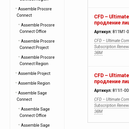
Assemble Procore
Connect
CFD – Ultimat
продление лиц
Assemble Procore
Connect Office
Артикул:
811M1-0
CFD – Ultimate Comm
Assemble Procore
Subscription Rene
Connect Project
ЭВМ
Assemble Procore
Connect Region
Assemble Project
CFD – Ultimat
продление лиц
Assemble Region
Артикул:
811I1-0
Assemble Sage
Connect
CFD – Ultimate Comm
Subscription Rene
Assemble Sage
ЭВМ
Connect Office
Assemble Sage