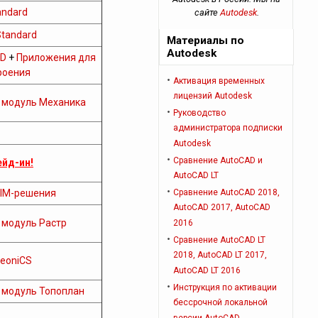
ndard
сайте
Autodesk
.
Standard
Материалы по
Autodesk
D
+
Приложения для
роения
Активация временных
лицензий Autodesk
+
модуль Механика
Руководство
администратора подписки
Autodesk
Сравнение AutoCAD и
ейд-ин!
AutoCAD LT
IM-решения
Сравнение AutoCAD 2018,
AutoCAD 2017, AutoCAD
+
модуль Растр
2016
Сравнение AutoCAD LT
2018, AutoCAD LT 2017,
eoniCS
AutoCAD LT 2016
Инструкция по активации
+
модуль Топоплан
бессрочной локальной