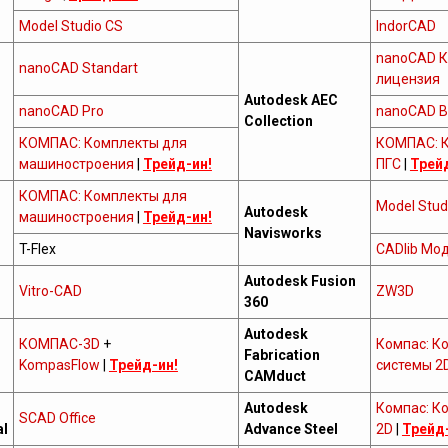
Model Studio CS
IndorCAD
nanoCAD К
nanoCAD Standart
лицензия
Autodesk AEC
nanoCAD Pro
nanoCAD B
Collection
КОМПАС: Комплекты для
КОМПАС: 
машиностроения
|
Трейд-ин!
ПГС
|
Трей
КОМПАС: Комплекты для
Model Stud
Autodesk
машиностроения
|
Трейд-ин!
Navisworks
T-Flex
CADlib Мо
Autodesk Fusion
Vitro-CAD
ZW3D
360
Autodesk
КОМПАС-3D
+
Компас: К
Fabrication
KompasFlow
|
Трейд-ин!
системы 2
CAMduct
Autodesk
Компас: К
SCAD Office
al
Advance Steel
2D
|
Трейд-