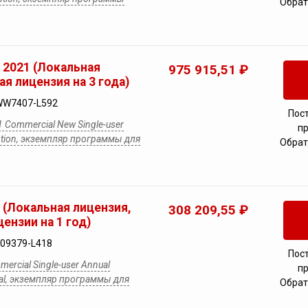
Обрат
e 2021 (Локальная
975 915,51 ₽
ая лицензия на 3 года)
WW7407-L592
Пос
1 Commercial New Single-user
п
iption, экземпляр программы для
Обрат
e (Локальная лицензия,
308 209,55 ₽
ензии на 1 год)
09379-L418
Пос
mercial Single-user Annual
п
wal, экземпляр программы для
Обрат