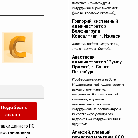
политике. Рекомендуем,
сотрудничаем уже много лет
(уже не вспомню сколько))).
Григорий, системный
администратор
Белфингрупп
Консалтинг, г. Ижевск
Хорошая работа. Оперативно,
точно, вежливо. Спасибо.
Анастасия,
администратор "Румпу
Проект", г. Санкт-
Петербург
Профессионализм в работе.
Индивидуальный подход - крайне
важно с точки зрения
покупателя. Я, от лица нашей
компании, выражаю
признательность вашим
Подобрать
сотрудникам за оперативную и
аналог
качественную работу! Мы
надеемся на сотрудничество в
будущем!
тавки данного ПО
Алексей, главный
риостановлены.
режиссер монтажа ООО