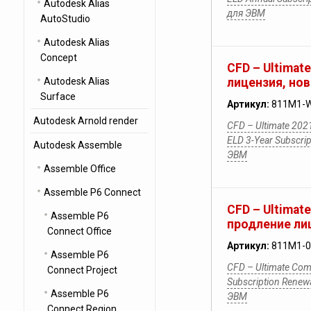
Autodesk Alias
для ЭВМ
AutoStudio
Autodesk Alias
Concept
CFD – Ultimat
Autodesk Alias
лицензия, нов
Surface
Артикул:
811M1-
Autodesk Arnold render
CFD – Ultimate 202
ELD 3-Year Subscr
Autodesk Assemble
ЭВМ
Assemble Office
Assemble P6 Connect
CFD – Ultimat
Assemble P6
продление лиц
Connect Office
Артикул:
811M1-0
Assemble P6
CFD – Ultimate Com
Connect Project
Subscription Rene
Assemble P6
ЭВМ
Connect Region