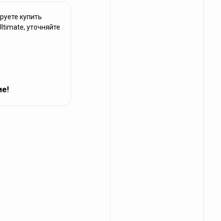
руете купить
ltimate, уточняйте
ие!