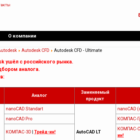
такты
О компании
Autodesk
Autodesk CFD
Autodesk CFD - Ultimate
sk ушёл с российского рынка.
дбором аналога.
в:
Заменяемый
Аналог
продукт
nanoCAD Standart
nanoCAD (
nanoCAD Pro
КОМПАС-Г
КОМПАС-С
КОМПАС-3D
|
Трейд-ин!
AutoCAD LT
ин!