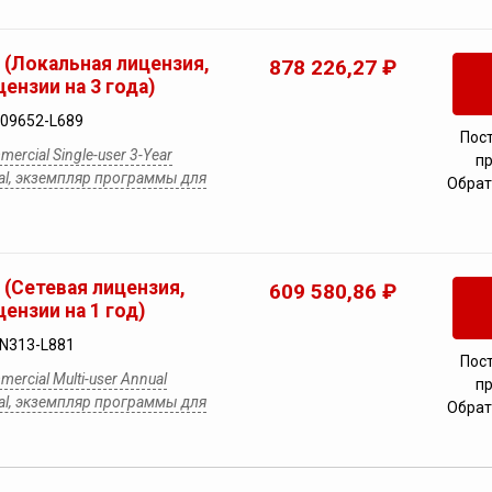
e (Локальная лицензия,
878 226,27 ₽
ензии на 3 года)
09652-L689
Пос
ercial Single-user 3-Year
п
wal, экземпляр программы для
Обрат
e (Сетевая лицензия,
609 580,86 ₽
ензии на 1 год)
0N313-L881
Пос
ercial Multi-user Annual
п
wal, экземпляр программы для
Обрат