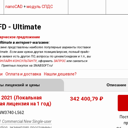
nanoCAD
+
модуль СПДС
D - Ultimate
мерческое предложение
Ultimate в интернет-магазине:
азине представлены наиболее популярные варианты поставки
timate. Если вам нужна другая позиция/версия, полный прайс-
 в заявке есть другое ПО, вопросы по ценам/скидкам и т.п., вы
ОНЛАЙН-КОНСУЛЬТАНТУ
, оформить
ЗАПРОС
или связаться
. Приятных покупок на SNABSOFT.ru!
ки
Оплата и доставка
Нашли дешевле?
ы лицензий и цены
Описание
e 2021 (Локальная
342 400,79 ₽
ая лицензия на 1 год)
WW3740-L562
Пос
1 Commercial New Single-user
п
iption, экземпляр программы