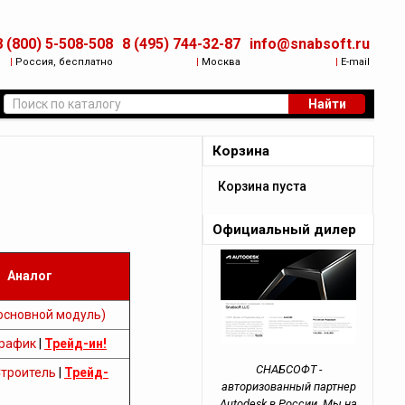
8 (800) 5-508-508
8 (495) 744-32-87
info@snabsoft.ru
|
Россия, бесплатно
|
Москва
|
E-mail
Найти
Корзина
Корзина пуста
Официальный дилер
Аналог
основной модуль)
рафик
|
Трейд-ин!
СНАБСОФТ -
троитель
|
Трейд-
авторизованный партнер
Autodesk в России. Мы на