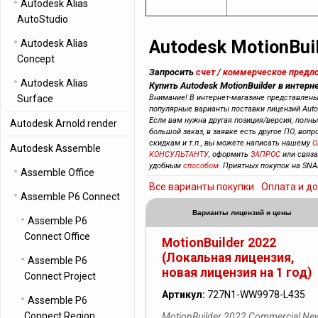
Autodesk Alias
AutoStudio
Autodesk MotionBui
Autodesk Alias
Concept
Запросить
счет / коммерческое предл
Autodesk Alias
Купить Autodesk MotionBuilder в интерн
Surface
Внимание! В интернет-магазине представлен
популярные варианты поставки лицензий Autod
Если вам нужна другая позиция/версия, полный
Autodesk Arnold render
большой заказ, в заявке есть другое ПО, вопр
скидкам и т.п., вы можете написать нашему
О
Autodesk Assemble
КОНСУЛЬТАНТУ
, оформить
ЗАПРОС
или связ
удобным
способом
. Приятных покупок на SNA
Assemble Office
Все варианты покупки
Оплата и д
Assemble P6 Connect
Варианты лицензий и цены
Assemble P6
Connect Office
MotionBuilder 2022
(Локальная лицензия,
Assemble P6
новая лицензия на 1 год)
Connect Project
Артикул:
727N1-WW9978-L435
Assemble P6
Connect Region
MotionBuilder 2022 Commercial Ne