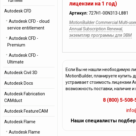
TurnMill
лицензии на 1 год)
Autodesk CFD
Артикул:
727H1-00N313-L881
Autodesk CFD - cloud
MotionBuilder Commercial Multi-use
service entitlement
Annual Subscription Renewal,
экземпляр программы для ЭВМ
Autodesk CFD -
Premium
Autodesk CFD -
Ultimate
Если Вы не нашли необходимую л
Autodesk Civil 3D
MotionBuilder, планируете купить
устраивает стоимость лицензии Au
Autodesk Docs
возможность поставки, наличие и
Autodesk Fabrication
8 (800) 5-508-
CAMduct
info
Autodesk FeatureCAM
Наши специалисты подбер
Autodesk Flame
Autodesk Flame