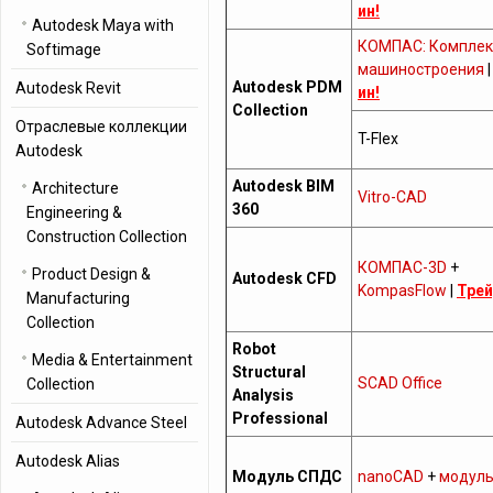
ин!
Autodesk Maya with
КОМПАС: Комплек
Softimage
машиностроения
Autodesk PDM
Autodesk Revit
ин!
Collection
Отраслевые коллекции
T-Flex
Autodesk
Autodesk BIM
Architecture
Vitro-CAD
360
Engineering &
Construction Collection
КОМПАС-3D
+
Product Design &
Autodesk CFD
KompasFlow
|
Трей
Manufacturing
Collection
Robot
Media & Entertainment
Structural
SCAD Office
Collection
Analysis
Professional
Autodesk Advance Steel
Autodesk Alias
Модуль СПДС
nanoCAD
+
модул