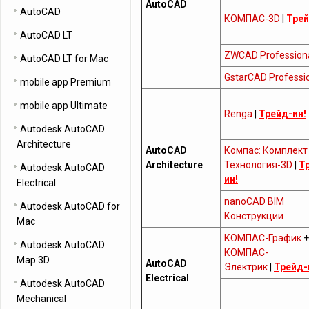
AutoCAD
AutoCAD
КОМПАС-3D
|
Трей
AutoCAD LT
ZWCAD Profession
AutoCAD LT for Mac
GstarCAD Professi
mobile app Premium
mobile app Ultimate
Renga
|
Трейд-ин!
Autodesk AutoCAD
Architecture
AutoCAD
Компас: Комплект
Architecture
Технология-3D
|
Т
Autodesk AutoCAD
ин!
Electrical
nanoCAD BIM
Autodesk AutoCAD for
Конструкции
Mac
КОМПАС-График
+
Autodesk AutoCAD
КОМПАС-
Map 3D
AutoCAD
Электрик
|
Трейд-
Electrical
Autodesk AutoCAD
Mechanical