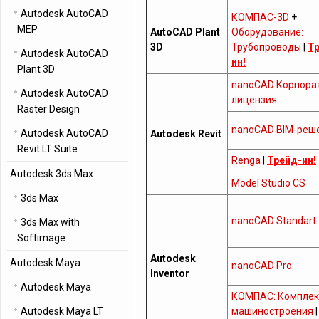
Autodesk AutoCAD
КОМПАС-3D
+
MEP
AutoCAD Plant
Оборудование:
3D
Трубопроводы
|
Т
Autodesk AutoCAD
ин!
Plant 3D
nanoCAD Корпора
Autodesk AutoCAD
лицензия
Raster Design
nanoCAD BIM-реш
Autodesk AutoCAD
Autodesk Revit
Revit LT Suite
Renga
|
Трейд-ин!
Autodesk 3ds Max
Model Studio CS
3ds Max
nanoCAD Standart
3ds Max with
Softimage
Autodesk
Autodesk Maya
nanoCAD Pro
Inventor
Autodesk Maya
КОМПАС: Комплек
Autodesk Maya LT
машиностроения