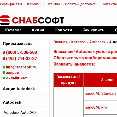
Сертификаты
Клиенты
Отзывы
Оплата и доставка
Контакты
|
Официальный дилер ПО
Каталог
Акции
Новости
Как купить
Главная
Каталог
Autodesk
Auto
Приём заказов
Внимание! Autodesk ушёл с ро
8 (800) 5-508-508
Обратитесь
за подбором анал
8 (495) 744-32-87
Варианты аналогов:
info@snabsoft.ru
запрос
Заменяемый
онлайн-чат
Аналог
продукт
Акции Autodesk
nanoCAD Standart
Autodesk
nanoCAD Pro
Autodesk AutoCAD