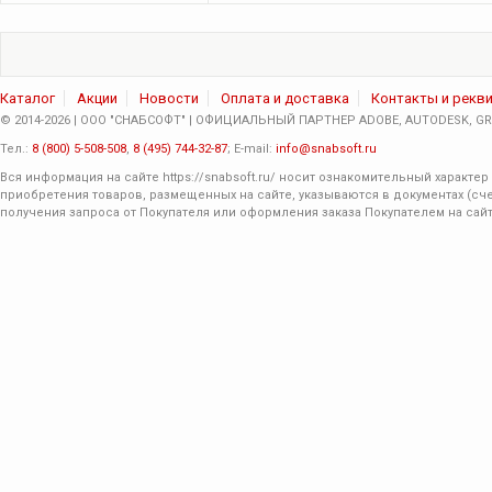
Каталог
Акции
Новости
Оплата и доставка
Контакты и рекв
© 2014-2026 | ООО "СНАБСОФТ" | ОФИЦИАЛЬНЫЙ ПАРТНЕР ADOBE, AUTODESK, GRA
Тел.:
8 (800) 5-508-508
,
8 (495) 744-32-87
; E-mail:
info@snabsoft.ru
Вся информация на сайте
https://snabsoft.ru/
носит ознакомительный характер 
приобретения товаров, размещенных на сайте, указываются в документах (сче
получения запроса от Покупателя или оформления заказа Покупателем на сайт