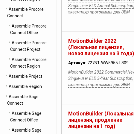
Single-user ELD Annual Subscription
Assemble Procore
экземпляр программы для ЭВМ
Connect
Assemble Procore
Connect Office
MotionBuilder 2022
Assemble Procore
(Локальная лицензия,
Connect Project
новая лицензия на 3 года)
Assemble Procore
Артикул:
727N1-WW5955-L809
Connect Region
MotionBuilder 2022 Commercial Ne
Assemble Project
Single-user ELD 3-Year Subscription,
экземпляр программы для ЭВМ
Assemble Region
Assemble Sage
Connect
MotionBuilder (Локальная
Assemble Sage
лицензия, продление
Connect Office
лицензии на 1 год)
Assemble Sage