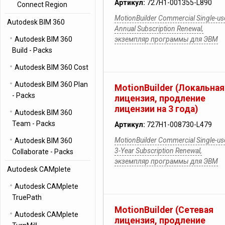
Артикул:
727H1-001355-L890
Connect Region
MotionBuilder Commercial Single-us
Autodesk BIM 360
Annual Subscription Renewal,
Autodesk BIM 360
экземпляр программы для ЭВМ
Build - Packs
Autodesk BIM 360 Cost
Autodesk BIM 360 Plan
MotionBuilder (Локальная
- Packs
лицензия, продление
лицензии на 3 года)
Autodesk BIM 360
Team - Packs
Артикул:
727H1-008730-L479
MotionBuilder Commercial Single-us
Autodesk BIM 360
3-Year Subscription Renewal,
Collaborate - Packs
экземпляр программы для ЭВМ
Autodesk CAMplete
Autodesk CAMplete
TruePath
MotionBuilder (Сетевая
Autodesk CAMplete
лицензия, продление