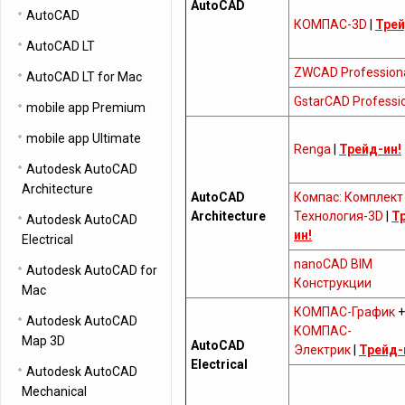
AutoCAD
AutoCAD
КОМПАС-3D
|
Трей
AutoCAD LT
ZWCAD Profession
AutoCAD LT for Mac
GstarCAD Professi
mobile app Premium
mobile app Ultimate
Renga
|
Трейд-ин!
Autodesk AutoCAD
Architecture
AutoCAD
Компас: Комплект
Architecture
Технология-3D
|
Т
Autodesk AutoCAD
ин!
Electrical
nanoCAD BIM
Autodesk AutoCAD for
Конструкции
Mac
КОМПАС-График
+
Autodesk AutoCAD
КОМПАС-
Map 3D
AutoCAD
Электрик
|
Трейд-
Electrical
Autodesk AutoCAD
Mechanical