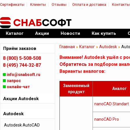
Сертификаты
Клиенты
Отзывы
Оплата и доставка
Контакты
|
Официальный дилер ПО
Каталог
Акции
Новости
Как купить
Главная
Каталог
Autodesk
Auto
Приём заказов
Внимание! Autodesk ушёл с ро
8 (800) 5-508-508
Обратитесь
за подбором анал
8 (495) 744-32-87
Варианты аналогов:
info@snabsoft.ru
запрос
Заменяемый
онлайн-чат
Аналог
продукт
Акции Autodesk
nanoCAD Standart
Autodesk
nanoCAD Pro
Autodesk AutoCAD