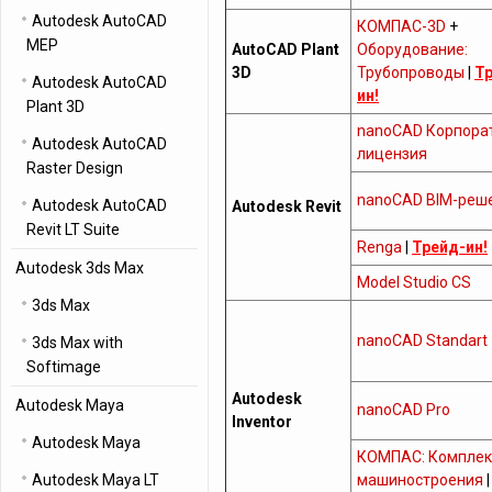
Autodesk AutoCAD
КОМПАС-3D
+
MEP
AutoCAD Plant
Оборудование:
3D
Трубопроводы
|
Т
Autodesk AutoCAD
ин!
Plant 3D
nanoCAD Корпора
Autodesk AutoCAD
лицензия
Raster Design
nanoCAD BIM-реш
Autodesk AutoCAD
Autodesk Revit
Revit LT Suite
Renga
|
Трейд-ин!
Autodesk 3ds Max
Model Studio CS
3ds Max
nanoCAD Standart
3ds Max with
Softimage
Autodesk
Autodesk Maya
nanoCAD Pro
Inventor
Autodesk Maya
КОМПАС: Комплек
Autodesk Maya LT
машиностроения