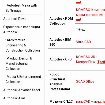
ин!
Autodesk Maya with
КОМПАС: Комплек
Softimage
машиностроения
Autodesk PDM
Autodesk Revit
ин!
Collection
Отраслевые коллекции
T-Flex
Autodesk
Autodesk BIM
Architecture
Vitro-CAD
360
Engineering &
Construction Collection
КОМПАС-3D
+
Product Design &
Autodesk CFD
KompasFlow
|
Трей
Manufacturing
Collection
Robot
Media & Entertainment
Structural
SCAD Office
Collection
Analysis
Professional
Autodesk Advance Steel
Autodesk Alias
Модуль СПДС
nanoCAD
+
модул