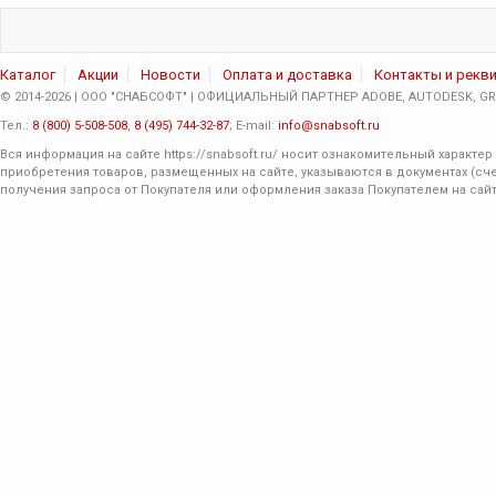
Каталог
Акции
Новости
Оплата и доставка
Контакты и рекв
© 2014-2026 | ООО "СНАБСОФТ" | ОФИЦИАЛЬНЫЙ ПАРТНЕР ADOBE, AUTODESK, GRA
Тел.:
8 (800) 5-508-508
,
8 (495) 744-32-87
; E-mail:
info@snabsoft.ru
Вся информация на сайте
https://snabsoft.ru/
носит ознакомительный характер 
приобретения товаров, размещенных на сайте, указываются в документах (сче
получения запроса от Покупателя или оформления заказа Покупателем на сайт