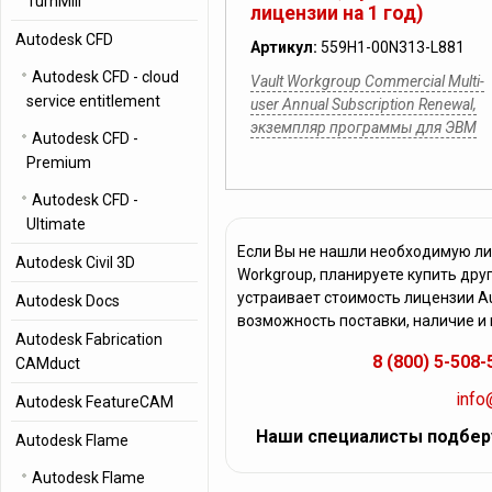
TurnMill
лицензии на 1 год)
Autodesk CFD
Артикул:
559H1-00N313-L881
Autodesk CFD - cloud
Vault Workgroup Commercial Multi-
service entitlement
user Annual Subscription Renewal,
экземпляр программы для ЭВМ
Autodesk CFD -
Premium
Autodesk CFD -
Ultimate
Если Вы не нашли необходимую ли
Autodesk Civil 3D
Workgroup, планируете купить дру
устраивает стоимость лицензии Au
Autodesk Docs
возможность поставки, наличие и
Autodesk Fabrication
8 (800) 5-508-
CAMduct
info
Autodesk FeatureCAM
Наши специалисты подбер
Autodesk Flame
Autodesk Flame