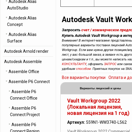
Autodesk Alias
AutoStudio
Autodesk Vault Wor
Autodesk Alias
Concept
Запросить
счет / коммерческое предл
Autodesk Alias
Купить Autodesk Vault Workgroup в инт
Surface
Внимание! В интернет-магазине представлен
популярные варианты поставки лицензий Auto
Workgroup. Если вам нужна другая позиция/ве
Autodesk Arnold render
лист, у вас большой заказ, в заявке есть друг
ценам/скидкам и т.п., вы можете написать н
Autodesk Assemble
КОНСУЛЬТАНТУ
, оформить
ЗАПРОС
или связ
удобным
способом
. Приятных покупок на SNA
Assemble Office
Все варианты покупки
Оплата и д
Assemble P6 Connect
Варианты лицензий и цены
Assemble P6
Connect Office
Vault Workgroup 2022
(Локальная лицензия,
Assemble P6
новая лицензия на 1 год)
Connect Project
Артикул:
559N1-WW3740-L562
Assemble P6
Connect Region
Vault Workgroup 2022 Commercial