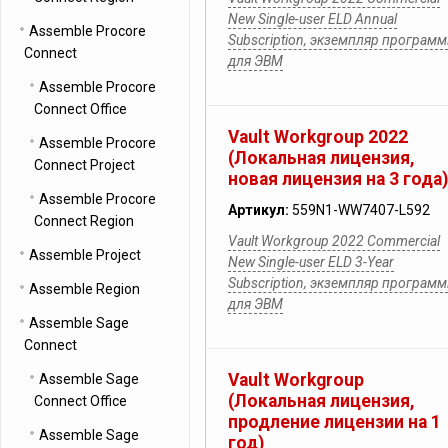
New Single-user ELD Annual
Assemble Procore
Subscription, экземпляр програм
Connect
для ЭВМ
Assemble Procore
Connect Office
Vault Workgroup 2022
Assemble Procore
(Локальная лицензия,
Connect Project
новая лицензия на 3 года)
Assemble Procore
Артикул:
559N1-WW7407-L592
Connect Region
Vault Workgroup 2022 Commercial
Assemble Project
New Single-user ELD 3-Year
Subscription, экземпляр програм
Assemble Region
для ЭВМ
Assemble Sage
Connect
Vault Workgroup
Assemble Sage
(Локальная лицензия,
Connect Office
продление лицензии на 1
Assemble Sage
год)