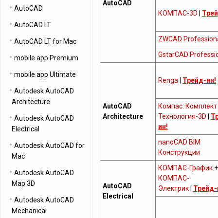
AutoCAD
AutoCAD
КОМПАС-3D
|
Трей
AutoCAD LT
ZWCAD Profession
AutoCAD LT for Mac
GstarCAD Professi
mobile app Premium
mobile app Ultimate
Renga
|
Трейд-ин!
Autodesk AutoCAD
Architecture
AutoCAD
Компас: Комплект
Architecture
Технология-3D
|
Т
Autodesk AutoCAD
ин!
Electrical
nanoCAD BIM
Autodesk AutoCAD for
Конструкции
Mac
КОМПАС-График
+
Autodesk AutoCAD
КОМПАС-
Map 3D
AutoCAD
Электрик
|
Трейд-
Electrical
Autodesk AutoCAD
Mechanical