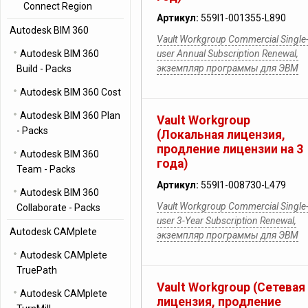
Connect Region
Артикул:
559I1-001355-L890
Autodesk BIM 360
Vault Workgroup Commercial Single
Autodesk BIM 360
user Annual Subscription Renewal,
экземпляр программы для ЭВМ
Build - Packs
Autodesk BIM 360 Cost
Autodesk BIM 360 Plan
Vault Workgroup
- Packs
(Локальная лицензия,
продление лицензии на 3
Autodesk BIM 360
года)
Team - Packs
Артикул:
559I1-008730-L479
Autodesk BIM 360
Vault Workgroup Commercial Single
Collaborate - Packs
user 3-Year Subscription Renewal,
Autodesk CAMplete
экземпляр программы для ЭВМ
Autodesk CAMplete
TruePath
Vault Workgroup (Сетевая
Autodesk CAMplete
лицензия, продление