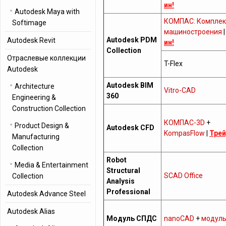
ин!
Autodesk Maya with
КОМПАС: Комплек
Softimage
машиностроения
Autodesk PDM
Autodesk Revit
ин!
Collection
Отраслевые коллекции
T-Flex
Autodesk
Autodesk BIM
Architecture
Vitro-CAD
360
Engineering &
Construction Collection
КОМПАС-3D
+
Product Design &
Autodesk CFD
KompasFlow
|
Трей
Manufacturing
Collection
Robot
Media & Entertainment
Structural
SCAD Office
Collection
Analysis
Professional
Autodesk Advance Steel
Autodesk Alias
Модуль СПДС
nanoCAD
+
модул