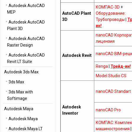
Autodesk AutoCAD
КОМПАС-3D
+
MEP
AutoCAD Plant
Оборудование:
3D
Трубопроводы
|
Т
Autodesk AutoCAD
ин!
Plant 3D
nanoCAD Корпора
Autodesk AutoCAD
лицензия
Raster Design
nanoCAD BIM-реш
Autodesk AutoCAD
Autodesk Revit
Revit LT Suite
Renga
|
Трейд-ин!
Autodesk 3ds Max
Model Studio CS
3ds Max
nanoCAD Standart
3ds Max with
Softimage
Autodesk
Autodesk Maya
nanoCAD Pro
Inventor
Autodesk Maya
КОМПАС: Комплек
Autodesk Maya LT
машиностроения