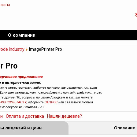
такты
О компании
ode Industry
ImagePrinter Pro
r Pro
мерческое предложение
o в интернет-магазине:
азине представлены наиболее популярные варианты поставки
 Если вам нужна другая позиция/версия, полный прайс-лист, у вас
сть другое ПО, вопросы по ценам/скидкам и т.п., вы можете
-КОНСУЛЬТАНТУ
, оформить
ЗАПРОС
или связаться любым
ных покупок на SNABSOFT.ru!
ки
Оплата и доставка
Нашли дешевле?
ы лицензий и цены
Описание