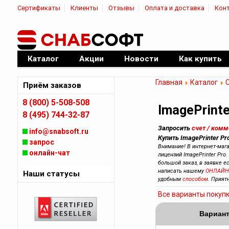
Сертификаты
Клиенты
Отзывы
Оплата и доставка
Кон
|
Официальный дилер ПО
Каталог
Акции
Новости
Как купить
Главная
Каталог
C
Приём заказов
8 (800) 5-508-508
ImagePrinte
8 (495) 744-32-87
Запросить
счет / ком
info@snabsoft.ru
Купить ImagePrinter Pr
запрос
Внимание! В интернет-маг
онлайн-чат
лицензий ImagePrinter Pro.
большой заказ, в заявке е
написать нашему
ОНЛАЙН
Наши статусы
удобным
способом
. Прият
Все варианты покуп
Вариант