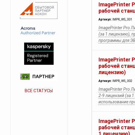
ImagePrinter 
рабочей станц
Артикул:
IMPR_WS_001
ImagePrinter Pro 
(за 1 лицензию), 
программы для Э
ImagePrinter 
рабочей станц
лицензию)
Артикул:
IMPR_WS_002
ImagePrinter Pro 
ВСЕ СТАТУСЫ
2-9 лицензий (за 1
использование п
ImagePrinter 
рабочей станц
1 лицензию)