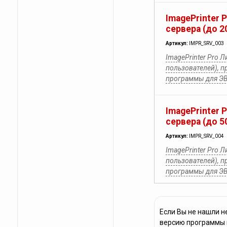
ImagePrinter 
сервера (до 2
Артикул:
IMPR_SRV_003
ImagePrinter Pro Л
пользователей), п
программы для Э
ImagePrinter 
сервера (до 5
Артикул:
IMPR_SRV_004
ImagePrinter Pro Л
пользователей), п
программы для Э
Если Вы не нашли н
версию программы и