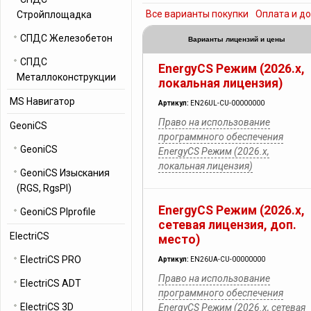
Все варианты покупки
Оплата и д
Стройплощадка
СПДС Железобетон
Варианты лицензий и цены
СПДС
EnergyCS Режим (2026.x,
Металлоконструкции
локальная лицензия)
MS Навигатор
Артикул:
EN26UL-CU-00000000
Право на использование
GeoniCS
программного обеспечения
GeoniCS
EnergyCS Режим (2026.x,
локальная лицензия)
GeoniCS Изыскания
(RGS, RgsPl)
EnergyCS Режим (2026.x,
GeoniCS Plprofile
cетевая лицензия, доп.
ElectriCS
место)
ElectriCS PRO
Артикул:
EN26UA-CU-00000000
Право на использование
ElectriCS ADT
программного обеспечения
ElectriCS 3D
EnergyCS Режим (2026.x, cетевая