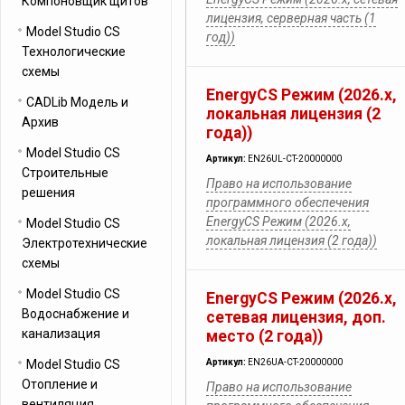
Компоновщик щитов
лицензия, серверная часть (1
Model Studio CS
год))
Технологические
схемы
EnergyCS Режим (2026.x,
CADLib Модель и
локальная лицензия (2
Архив
года))
Model Studio CS
Артикул:
EN26UL-CT-20000000
Строительные
Право на использование
решения
программного обеспечения
EnergyCS Режим (2026.x,
Model Studio CS
локальная лицензия (2 года))
Электротехнические
схемы
Model Studio CS
EnergyCS Режим (2026.x,
Водоснабжение и
cетевая лицензия, доп.
канализация
место (2 года))
Model Studio CS
Артикул:
EN26UA-CT-20000000
Отопление и
Право на использование
вентиляция