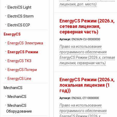
лицензия, доп. место)
ElectriCS Light
ElectriCS Storm
EnergyCS Режим (2026.x,
ElectriCS ECP
cетевая лицензия,
серверная часть)
EnergyCS
Артикул:
EN26UN-CU-00000000
EnergyCS Электрика
Право на использование
EnergyCS Режим
программного обеспечения
EnergyCS Режим (2026.x, cетевая
EnergyCS ТКЗ
лицензия, серверная часть)
EnergyCS Потери
EnergyCS Line
EnergyCS Режим (2026.x,
локальная лицензия (1
MechaniCS
год))
MechaniCS
Артикул:
EN26UL-CT-10000000
Право на использование
MechaniCS
программного обеспечения
Оборудование
EnergyCS Режим (2026.x,