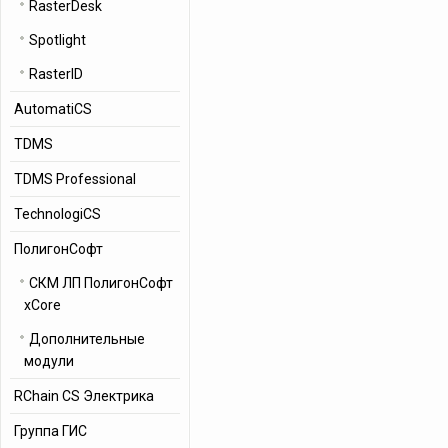
RasterDesk
Spotlight
RasterID
AutomatiCS
TDMS
TDMS Professional
TechnologiCS
ПолигонСофт
СКМ ЛП ПолигонСофт
xCore
Дополнительные
модули
RChain CS Электрика
Группа ГИС