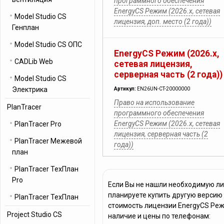
программного обеспечения
EnergyCS Режим (2026.x, cетевая
Model Studio CS
лицензия, доп. место (2 года))
Генплан
Model Studio CS ОПС
EnergyCS Режим (2026.x,
CADLib Web
cетевая лицензия,
серверная часть (2 года))
Model Studio CS
Электрика
Артикул:
EN26UN-CT-20000000
Право на использование
PlanTracer
программного обеспечения
EnergyCS Режим (2026.x, cетевая
PlanTracer Pro
лицензия, серверная часть (2
PlanTracer Межевой
года))
план
PlanTracer ТехПлан
Pro
Если Вы не нашли необходимую л
планируете купить другую версию
PlanTracer ТехПлан
стоимость лицензии EnergyCS Реж
Project Studio CS
наличие и цены по телефонам: