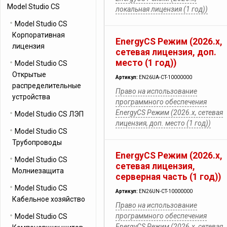
Model Studio CS
локальная лицензия (1 год))
Model Studio CS
Корпоративная
EnergyCS Режим (2026.x,
лицензия
cетевая лицензия, доп.
место (1 год))
Model Studio CS
Открытые
Артикул:
EN26UA-CT-10000000
распределительные
Право на использование
устройства
программного обеспечения
EnergyCS Режим (2026.x, cетевая
Model Studio CS ЛЭП
лицензия, доп. место (1 год))
Model Studio CS
Трубопроводы
EnergyCS Режим (2026.x,
Model Studio CS
cетевая лицензия,
Молниезащита
серверная часть (1 год))
Model Studio CS
Артикул:
EN26UN-CT-10000000
Кабельное хозяйство
Право на использование
программного обеспечения
Model Studio CS
EnergyCS Режим (2026.x, cетевая