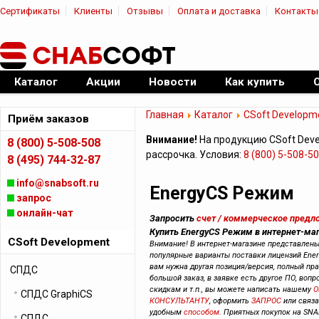
Сертификаты
Клиенты
Отзывы
Оплата и доставка
Контакты
|
Официальный дилер ПО
Каталог
Акции
Новости
Как купить
Главная
Каталог
CSoft Developm
Приём заказов
Внимание!
На продукцию CSoft Dev
8 (800) 5-508-508
рассрочка. Условия:
8 (800) 5-508-5
8 (495) 744-32-87
info@snabsoft.ru
EnergyCS Режим
запрос
онлайн-чат
Запросить
счет / коммерческое предл
Купить EnergyCS Режим в интернет-маг
CSoft Development
Внимание! В интернет-магазине представлен
популярные варианты поставки лицензий Ene
вам нужна другая позиция/версия, полный прай
СПДС
большой заказ, в заявке есть другое ПО, вопр
скидкам и т.п., вы можете написать нашему
О
СПДС GraphiCS
КОНСУЛЬТАНТУ
, оформить
ЗАПРОС
или связ
удобным
способом
. Приятных покупок на SNA
СПДС