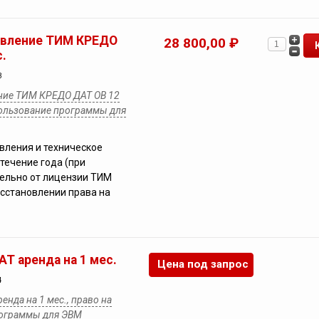
овление ТИМ КРЕДО
28 800,00 ₽
.
3
ние ТИМ КРЕДО ДАТ ОВ 12
пользование программы для
вления и техническое
течение года (при
ельно от лицензии ТИМ
сстановлении права на
Т аренда на 1 мес.
Цена под запрос
4
нда на 1 мес., право на
рограммы для ЭВМ