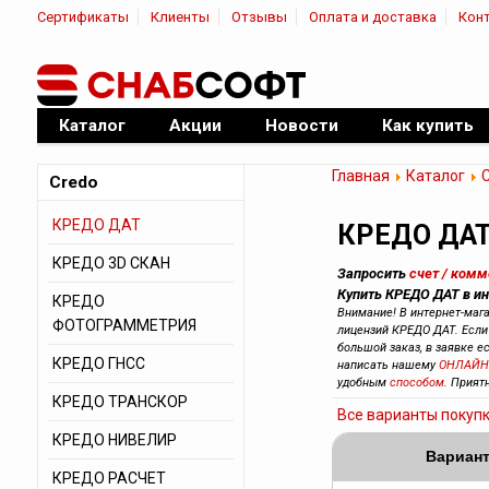
Сертификаты
Клиенты
Отзывы
Оплата и доставка
Кон
|
Официальный дилер ПО
Каталог
Акции
Новости
Как купить
Главная
Каталог
Credo
КРЕДО ДАТ
КРЕДО ДА
КРЕДО 3D СКАН
Запросить
счет / ком
Купить КРЕДО ДАТ в ин
КРЕДО
Внимание! В интернет-маг
ФОТОГРАММЕТРИЯ
лицензий КРЕДО ДАТ. Если 
большой заказ, в заявке е
КРЕДО ГНСС
написать нашему
ОНЛАЙН
удобным
способом
. Прият
КРЕДО ТРАНСКОР
Все варианты покуп
КРЕДО НИВЕЛИР
Вариант
КРЕДО РАСЧЕТ