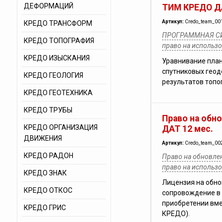
ДЕФОРМАЦИЙ
ТИМ КРЕДО Д
Артикул:
Credo_team_00
КРЕДО ТРАНСФОРМ
ПРОГРАММНАЯ СИ
КРЕДО ТОПОГРАФИЯ
право на использ
КРЕДО ИЗЫСКАНИЯ
Уравнивание план
спутниковых геод
КРЕДО ГЕОЛОГИЯ
результатов топо
КРЕДО ГЕОТЕХНИКА
КРЕДО ТРУБЫ
Право на обн
КРЕДО ОРГАНИЗАЦИЯ
ДАТ 12 мес.
ДВИЖЕНИЯ
Артикул:
Credo_team_00
КРЕДО РАДОН
Право на обновле
право на использ
КРЕДО ЗНАК
Лицензия на обно
КРЕДО ОТКОС
сопровождение в 
приобретении вме
КРЕДО ГРИС
КРЕДО).