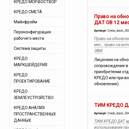
КРЕДО МОРФОСТВОР
КРЕДО СМЕТА
Право на обн
Майнфрэйм
ДАТ ОВ 12 мес
Артикул:
Credo_team_00
Переконфигурация
рабочего места
Право на обновле
мес., право на ис
Система защиты
ЭВМ
КРЕДО
Лицензия на обно
МАРКШЕЙДЕРИЯ
сопровождение в 
приобретении отд
КРЕДО
КРЕДО или при во
ПРОЕКТИРОВАНИЕ
обновление).
КРЕДО
ЗЕМЛЕУСТРОЙСТВО
ТИМ КРЕДО ДА
КРЕДО АНАЛИЗ
ПРОСТРАНСТВЕННЫХ
Артикул:
Credo_team_00
ДАННЫХ
ТИМ КРЕДО ДАТ аре
использование п