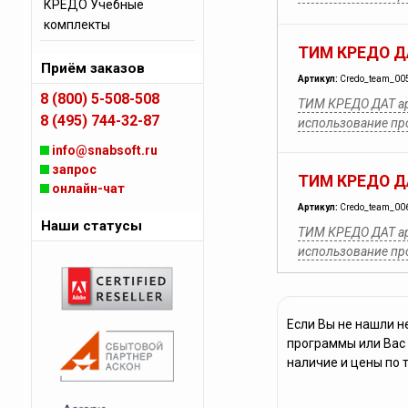
КРЕДО Учебные
комплекты
ТИМ КРЕДО ДА
Приём заказов
Артикул:
Credo_team_00
8 (800) 5-508-508
ТИМ КРЕДО ДАТ аре
8 (495) 744-32-87
использование п
info@snabsoft.ru
запрос
ТИМ КРЕДО ДА
онлайн-чат
Артикул:
Credo_team_00
Наши статусы
ТИМ КРЕДО ДАТ аре
использование п
Если Вы не нашли 
программы или Вас 
наличие и цены по 