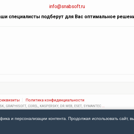
info@snabsoft.ru
ши специалисты подберут для Вас оптимальное решен
 реквизиты
Политика конфиденциальности
K, GRAPHISOFT, COREL, KASPERSKY, DR.WEB, ESET, SYMANTEC
...
ика и персонализации контента. Продолжая использовать сайт, в
актер и ни при каких условиях не является публичной офертой. Окончательны
ых Покупателю Продавцом после получения запроса от Покупателя или оформлен