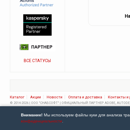
На
ВСЕ СТАТУСЫ
Каталог
Акции
Новости
Оплата и доставка
Контакты и
© 2014-2026 | ООО "СНАБСОФТ" | ОФИЦИАЛЬНЫЙ ПАРТНЕР ADOBE, AUTODES
Тел.:
8 (800) 5-508-508
,
8 (495) 744-32-87
; E-mail:
info@snabsoft.ru
Внимание!
Мы используем файлы куки для анализа траф
Вся информация на сайте
https://snabsoft.ru/
носит ознакомительный хар
конфиденциальности
.
документах (счетах-офертах, счетах, договорах и т.п.), предоставляем