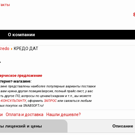
такты
О компании
Credo
КРЕДО ДАТ
Т
мерческое предложение
тернет-магазине:
азине представлены наиболее популярные варианты поставки
вам нужна другая позиция/версия, полный прайс-лист, у вас
сть другое ПО, вопросы по ценам/скидкам и т.п., вы можете
-КОНСУЛЬТАНТУ
, оформить
ЗАПРОС
или связаться любым
ных покупок на SNABSOFT.ru!
ки
Оплата и доставка
Нашли дешевле?
ы лицензий и цены
Описание