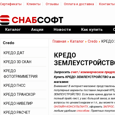
Сертификаты
Клиенты
Отзывы
Оплата и доставка
Контакты
|
Официальный дилер ПО
Каталог
Акции
Новости
Как купить
Главная
Каталог
Credo
КРЕДО 
Credo
КРЕДО ДАТ
КРЕДО
ЗЕМЛЕУСТРОЙСТВ
КРЕДО 3D СКАН
КРЕДО
Запросить
счет / коммерческое предл
ФОТОГРАММЕТРИЯ
Купить КРЕДО ЗЕМЛЕУСТРОЙСТВО в ин
магазине:
КРЕДО ГНСС
Внимание! В интернет-магазине представлен
популярные варианты поставки лицензий КР
КРЕДО ТРАНСКОР
ЗЕМЛЕУСТРОЙСТВО. Если вам нужна другая по
полный прайс-лист, у вас большой заказ, в зая
вопросы по ценам/скидкам и т.п., вы можете
КРЕДО НИВЕЛИР
ОНЛАЙН-КОНСУЛЬТАНТУ
, оформить
ЗАПРОС
любым удобным
способом
. Приятных покупок
КРЕДО РАСЧЕТ