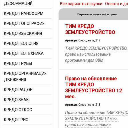
ДЕФОРМАЦИЙ
Все варианты покупки
Оплата и д
КРЕДО ТРАНСФОРМ
Варианты лицензий и цены
КРЕДО ТОПОГРАФИЯ
ТИМ КРЕДО
ЗЕМЛЕУСТРОЙСТВО
КРЕДО ИЗЫСКАНИЯ
Артикул:
Credo_team_217
КРЕДО ГЕОЛОГИЯ
ТИМ КРЕДО ЗЕМЛЕУСТРОЙСТВО,
КРЕДО ГЕОТЕХНИКА
право на использование
программы для ЭВМ
КРЕДО ТРУБЫ
КРЕДО ОРГАНИЗАЦИЯ
Право на обновление
ДВИЖЕНИЯ
ТИМ КРЕДО
КРЕДО РАДОН
ЗЕМЛЕУСТРОЙСТВО 12
мес.
КРЕДО ЗНАК
Артикул:
Credo_team_218
КРЕДО ОТКОС
Право на обновление ТИМ КРЕД
ЗЕМЛЕУСТРОЙСТВО 12 мес.,
КРЕДО ГРИС
право на использование