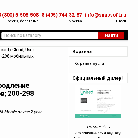
8 (800) 5-508-508
8 (495) 744-32-87
info@snabsoft.ru
|
Россия, бесплатно
|
Москва
|
E-mail
Найти
urity Cloud, User
Корзина
00-298 мобильных
Корзина пуста
Официальный дилер!
 Продление
в; 200-298
98 Mobile device 2 year
СНАБСОФТ -
авторизованный партнер