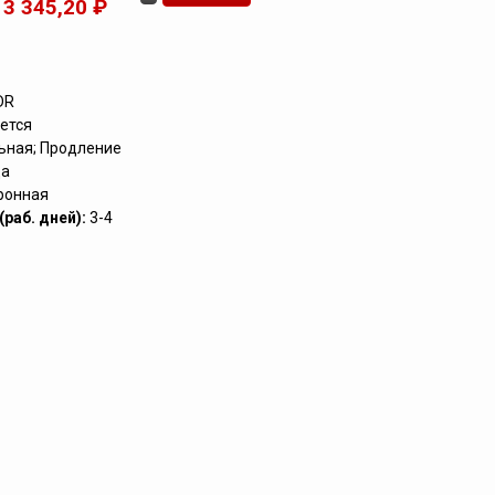
3 345,20 ₽
DR
ется
ьная; Продление
да
ронная
раб. дней):
3-4