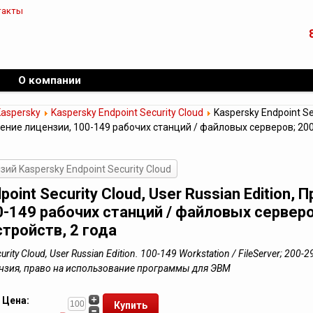
такты
О компании
Kaspersky
Kaspersky Endpoint Security Cloud
Kaspersky Endpoint Sec
дление лицензии, 100-149 рабочих станций / файловых серверов; 2
ий Kaspersky Endpoint Security Cloud
point Security Cloud, User Russian Edition,
0-149 рабочих станций / файловых серверо
тройств, 2 года
rity Cloud, User Russian Edition. 100-149 Workstation / FileServer; 200-2
цензия, право на использование программы для ЭВМ
Цена: