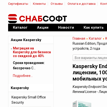
Сертификаты
Клиенты
Отзывы
Оплата и доставка
Кон
|
Официальный дилер ПО
Каталог
Акции
Новости
Как купить
Главная
Каталог
Акции Kaspersky
Russian Edition, Про
Миграция на
устройств, 2 года
Kaspersky для бизнеса
cо скидкой до 40%
Все варианты лиценз
Сроки проведения:
Kaspersky End
бессрочно
С…
лицензии, 10
Подробнее...
мобильных ус
Kaspersky Endpoint Secu
Kaspersky
Renewal License - Ли
Kaspersky Small Office
Security