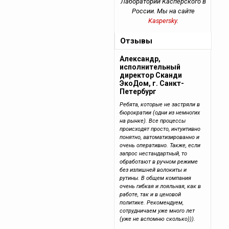
Лаборатории Касперского в
России. Мы на сайте
Kaspersky
.
Отзывы
Александр,
исполнительный
директор Сканди
ЭкоДом, г. Санкт-
Петербург
Ребята, которые не застряли в
бюрократии (одни из немногих
на рынке). Все процессы
происходят просто, интуитивно
понятно, автоматизированно и
очень оперативно. Также, если
запрос нестандартный, то
обработают в ручном режиме
без излишней волокиты и
рутины. В общем компания
очень гибкая и лояльная, как в
работе, так и в ценовой
политике. Рекомендуем,
сотрудничаем уже много лет
(уже не вспомню сколько))).