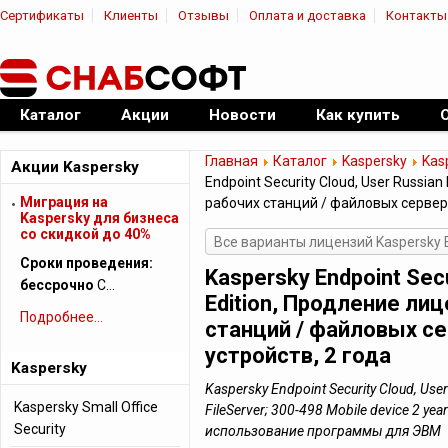
Сертификаты
Клиенты
Отзывы
Оплата и доставка
Контакты
|
Официальный дилер ПО
Каталог
Акции
Новости
Как купить
Главная
Каталог
Kaspersky
Kas
Акции Kaspersky
Endpoint Security Cloud, User Russia
Миграция на
рабочих станций / файловых серверо
Kaspersky для бизнеса
cо скидкой до 40%
Все варианты лицензий Kaspersky E
Сроки проведения:
Kaspersky Endpoint Secu
бессрочно
С…
Edition, Продление лиц
Подробнее...
станций / файловых с
устройств, 2 года
Kaspersky
Kaspersky Endpoint Security Cloud, User
Kaspersky Small Office
FileServer; 300-498 Mobile device 2 ye
Security
использование программы для ЭВМ