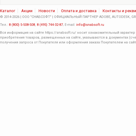
Каталог
Акции
Новости
Оплата и доставка
Контакты и рекв
© 2014-2026 | ООО "СНАБСОФТ" | ОФИЦИАЛЬНЫЙ ПАРТНЕР ADOBE, AUTODESK, GRA
Тел.:
8 (800) 5-508-508
,
8 (495) 744-32-87
; E-mail:
info@snabsoft.ru
Вся информация на сайте
https://snabsoft.ru/
носит ознакомительный характер 
приобретения товаров, размещенных на сайте, указываются в документах (сче
получения запроса от Покупателя или оформления заказа Покупателем на сайт