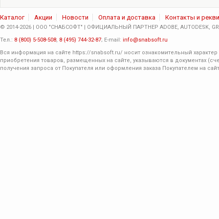
Каталог
Акции
Новости
Оплата и доставка
Контакты и рекв
© 2014-2026 | ООО "СНАБСОФТ" | ОФИЦИАЛЬНЫЙ ПАРТНЕР ADOBE, AUTODESK, GRA
Тел.:
8 (800) 5-508-508
,
8 (495) 744-32-87
; E-mail:
info@snabsoft.ru
Вся информация на сайте
https://snabsoft.ru/
носит ознакомительный характер 
приобретения товаров, размещенных на сайте, указываются в документах (сче
получения запроса от Покупателя или оформления заказа Покупателем на сайт