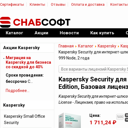
Сертификаты
Клиенты
Отзывы
Оплата и доставка
Контакты
|
Официальный дилер ПО
Каталог
Акции
Новости
Как купить
Главная
Каталог
Kaspersky
Kas
Акции Kaspersky
Kaspersky Security для интернет-шлю
Миграция на
999 Node, 2 года
Kaspersky для бизнеса
cо скидкой до 40%
Все варианты лицензий Kaspersky 
Сроки проведения:
Kaspersky Security дл
бессрочно
С…
Edition, Базовая лицен
Подробнее...
Kaspersky Security для интернет-шлюзо
License - Лицензия, право на испол
Kaspersky
Цена:
Kaspersky Small Office
1 711,24 ₽
Security