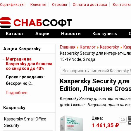
Сертификаты
Клиенты
Отзывы
Оплата и доставка
Контакты
|
Официальный дилер ПО
Каталог
Акции
Новости
Как купить
Главная
Каталог
Kaspersky
Kas
Акции Kaspersky
Kaspersky Security для интернет-шлю
Миграция на
15-19 Node, 2 года
Kaspersky для бизнеса
cо скидкой до 40%
Все варианты лицензий Kaspersky 
Сроки проведения:
Kaspersky Security дл
бессрочно
С…
Edition, Лицензия Cros
Подробнее...
Kaspersky Security для интернет-шлюзо
grade License - Лицензия, право на
Kaspersky
Цена:
Kaspersky Small Office
1 461,35 ₽
Security