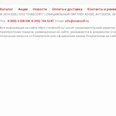
Каталог
Акции
Новости
Оплата и доставка
Контакты и рекв
© 2014-2026 | ООО "СНАБСОФТ" | ОФИЦИАЛЬНЫЙ ПАРТНЕР ADOBE, AUTODESK, GRA
Тел.:
8 (800) 5-508-508
,
8 (495) 744-32-87
; E-mail:
info@snabsoft.ru
Вся информация на сайте
https://snabsoft.ru/
носит ознакомительный характер 
приобретения товаров, размещенных на сайте, указываются в документах (сче
получения запроса от Покупателя или оформления заказа Покупателем на сайт