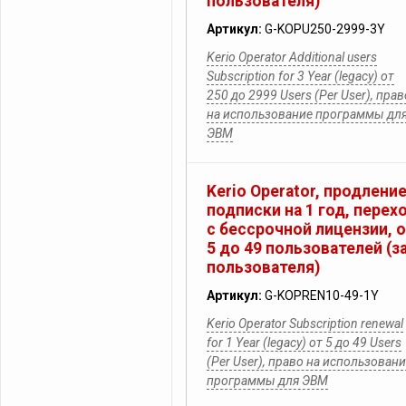
пользователя)
Артикул:
G-KOPU250-2999-3Y
Kerio Operator Additional users
Subscription for 3 Year (legacy) от
250 до 2999 Users (Per User), прав
на использование программы дл
ЭВМ
Kerio Operator, продлени
подписки на 1 год, перех
с бессрочной лицензии, 
5 до 49 пользователей (з
пользователя)
Артикул:
G-KOPREN10-49-1Y
Kerio Operator Subscription renewal
for 1 Year (legacy) от 5 до 49 Users
(Per User), право на использован
программы для ЭВМ