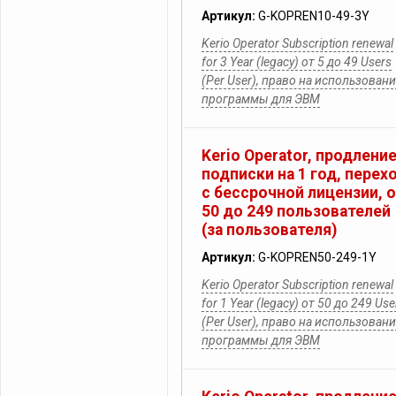
Артикул:
G-KOPREN10-49-3Y
Kerio Operator Subscription renewal
for 3 Year (legacy) от 5 до 49 Users
(Per User), право на использован
программы для ЭВМ
Kerio Operator, продлени
подписки на 1 год, перех
с бессрочной лицензии, 
50 до 249 пользователей
(за пользователя)
Артикул:
G-KOPREN50-249-1Y
Kerio Operator Subscription renewal
for 1 Year (legacy) от 50 до 249 Use
(Per User), право на использован
программы для ЭВМ