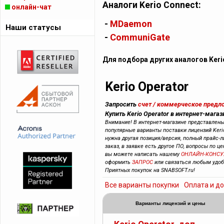
Аналоги Kerio Connect:
онлайн-чат
-
MDaemon
Наши статусы
-
CommuniGate
Для подбора других аналогов Ker
Kerio Operator
Запросить
счет / коммерческое предл
Купить Kerio Operator в интернет-магаз
Внимание! В интернет-магазине представлен
популярные варианты поставки лицензий Kerio
нужна другая позиция/версия, полный прайс-л
заказ, в заявке есть другое ПО, вопросы по це
вы можете написать нашему
ОНЛАЙН-КОНСУ
оформить
ЗАПРОС
или связаться любым уд
Приятных покупок на SNABSOFT.ru!
Все варианты покупки
Оплата и д
Варианты лицензий и цены