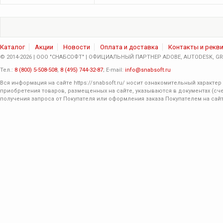
Каталог
Акции
Новости
Оплата и доставка
Контакты и рекв
© 2014-2026 | ООО "СНАБСОФТ" | ОФИЦИАЛЬНЫЙ ПАРТНЕР ADOBE, AUTODESK, GRA
Тел.:
8 (800) 5-508-508
,
8 (495) 744-32-87
; E-mail:
info@snabsoft.ru
Вся информация на сайте
https://snabsoft.ru/
носит ознакомительный характер 
приобретения товаров, размещенных на сайте, указываются в документах (сче
получения запроса от Покупателя или оформления заказа Покупателем на сайт