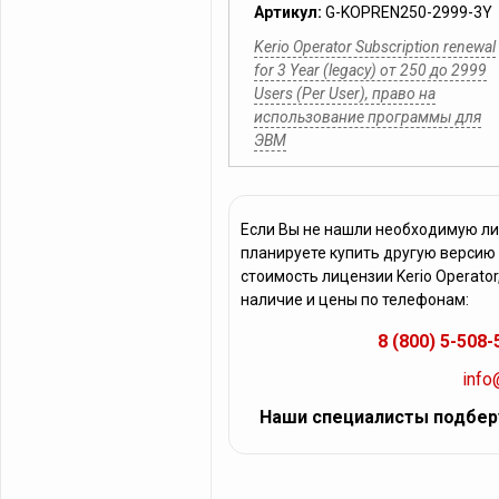
Артикул:
G-KOPREN250-2999-3Y
Kerio Operator Subscription renewal
for 3 Year (legacy) от 250 до 2999
Users (Per User), право на
использование программы для
ЭВМ
Если Вы не нашли необходимую лиц
планируете купить другую версию
стоимость лицензии Kerio Operato
наличие и цены по телефонам:
8 (800) 5-508-
info
Наши специалисты подбер