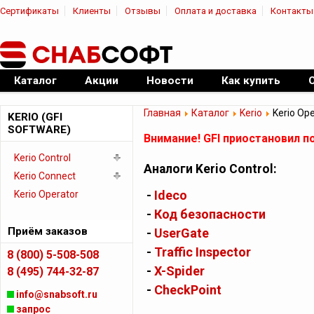
Сертификаты
Клиенты
Отзывы
Оплата и доставка
Контакты
|
Официальный дилер ПО
Каталог
Акции
Новости
Как купить
Главная
Каталог
Kerio
Kerio Ope
KERIO (GFI
SOFTWARE)
Внимание! GFI приостановил п
Kerio Control
Аналоги Kerio Control:
Kerio Connect
-
Ideco
Kerio Operator
-
Код безопасности
Приём заказов
-
UserGate
-
Traffic Inspector
8 (800) 5-508-508
-
X-Spider
8 (495) 744-32-87
-
CheckPoint
info@snabsoft.ru
запрос